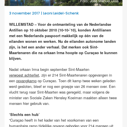
Foto: José Manuel Dias
3 november 2017 | Leoni Leidel-Schenk
WILLEMSTAD – Voor de ontmanteling van de Nederlandse
Antillen op 10 oktober 2010 (10-10-’10), konden Antillianen
met een Nederlands paspoort makkelijk op één van de
eilanden wonen en werken. Nu de eilanden autonome landen
zijn, is het een ander verhaal. Dat merken ook Sint-
Maartenaren die na orkaan Irma hoopte op Curaçao te kunnen
blijven.
Nadat orkaan Irma begin september Sint-Maarten
verwoest achterliet
, zijn er 214 Sint-Maartenaren opgevangen in
een
opvangkamp
op Curaçao. Toen dit kamp twee weken geleden
werd gesloten, bleef er nog een groepje van 26 mensen over. Een
vlucht terug naar Sint-Maarten was geregeld, maar volgens de
minister van Sociale Zaken Hensley Koeiman maakten alleen twee
mensen hier gebruik van.
‘Slechts een hub’
“Curaçao heeft in het kader van het voorkomen van een
humanitaire ramp tijdelijke opvang geboden voor 214 mensen uit