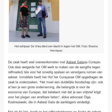
Het echtpaar De Vries dient een klacht in tegen het OM. Foto: Sharina
Henriquez
De zaak heeft veel overeenkomsten met
Asbest Gate
op Curaçao.
Ook daar weigerde het OM werk te maken van de aangifte tegen
raffinaderij Isla voor het onveilig opslaan en vervolgens ruimen van
asbest. Inmiddels heeft het Hof het Curaçaose OM opgedragen de
zaak te onderzoeken. “Het moet een duidelijke boodschap zijn: ook
al ben je een grote onderneming, die belangrijk is voor de
economie van Curaçao, dat betekent niet dat je een vrijbrief krijgt
voor het plegen van strafbare feiten”, aldus advocaat Olga
Kostrezewski, die in Asbest Gate de aanklagers verdedigt.
Net als bij Isla, heeft op het raffinaderijterrein op Aruba de asbest