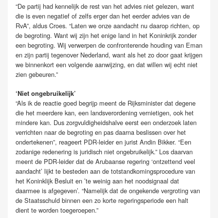
“De partij had kennelijk de rest van het advies niet gelezen, want
die is even negatief of zelfs erger dan het eerder advies van de
RvA”, aldus Croes. “Laten we onze aandacht nu daarop richten, op
de begroting. Want wij zijn het enige land in het Koninkrijk zonder
een begroting. Wij verwerpen de confronterende houding van Eman
en zijn partij tegenover Nederland, want als het zo door gaat krijgen
we binnenkort een volgende aanwijzing, en dat willen wij echt niet
zien gebeuren.”
‘Niet ongebruikelijk’
“Als ik de reactie goed begrijp meent de Rijksminister dat degene
die het meerdere kan, een landsverordening vernietigen, ook het
mindere kan. Dus zorgvuldigheidshalve eerst een onderzoek laten
verrichten naar de begroting en pas daarna beslissen over het
ondertekenen”, reageert PDR-leider en jurist Andin Bikker. “Een
zodanige redenering is juridisch niet ongebruikelijk.” Los daarvan
meent de PDR-leider dat de Arubaanse regering ‘ontzettend veel
aandacht’ lijkt te besteden aan de totstandkomingsprocedure van
het Koninklijk Besluit en ’te weinig aan het noodsignaal dat
daarmee is afgegeven’. “Namelijk dat de ongekende vergroting van
de Staatsschuld binnen een zo korte regeringsperiode een halt
dient te worden toegeroepen.”