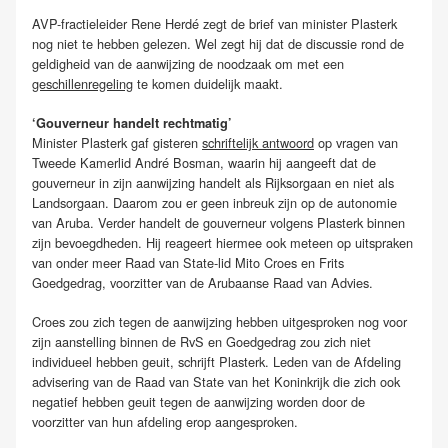
AVP-fractieleider Rene Herdé zegt de brief van minister Plasterk
nog niet te hebben gelezen. Wel zegt hij dat de discussie rond de
geldigheid van de aanwijzing de noodzaak om met een
geschillenregeling
te komen duidelijk maakt.
‘Gouverneur handelt rechtmatig’
Minister Plasterk gaf gisteren
schriftelijk antwoord
op vragen van
Tweede Kamerlid André Bosman, waarin hij aangeeft dat de
gouverneur in zijn aanwijzing handelt als Rijksorgaan en niet als
Landsorgaan. Daarom zou er geen inbreuk zijn op de autonomie
van Aruba. Verder handelt de gouverneur volgens Plasterk binnen
zijn bevoegdheden. Hij reageert hiermee ook meteen op uitspraken
van onder meer Raad van State-lid Mito Croes en Frits
Goedgedrag, voorzitter van de Arubaanse Raad van Advies.
Croes zou zich tegen de aanwijzing hebben uitgesproken nog voor
zijn aanstelling binnen de RvS en Goedgedrag zou zich niet
individueel hebben geuit, schrijft Plasterk. Leden van de Afdeling
advisering van de Raad van State van het Koninkrijk die zich ook
negatief hebben geuit tegen de aanwijzing worden door de
voorzitter van hun afdeling erop aangesproken.