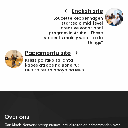
English site
Loucette Reppenhagen
started a mid-level
creative vocational
program in Aruba: “These
students mainly want to do
things”
Papiamentu site
Krísis polítiko ta lanta
kabes atrobe na Boneiru:
UPB ta retirá apoyo pa MPB
Over ons
brengt nieuws, actualiteiten en achtergronden over
Caribisch Netwerk