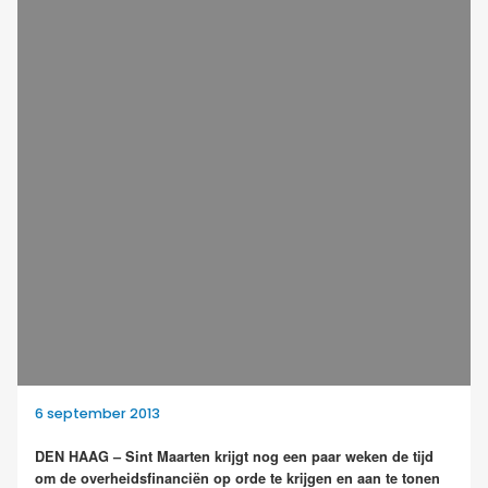
6 september 2013
DEN HAAG – Sint Maarten krijgt nog een paar weken de tijd
om de overheidsfinanciën op orde te krijgen en aan te tonen