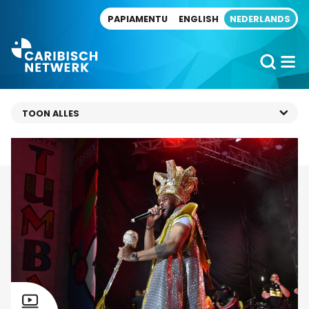
Direct naar artikel
PAPIAMENTU
ENGLISH
NEDERLANDS