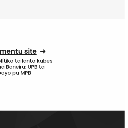
mentu site
olítiko ta lanta kabes
a Boneiru: UPB ta
apoyo pa MPB