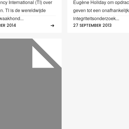
cy International (TI) over
Eugène Holiday om opdrach
n. TI is de wereldwijde
geven tot een onafhankelijk
-waakhond...
integriteitsonderzoek...
BER 2014
27 SEPTEMBER 2013