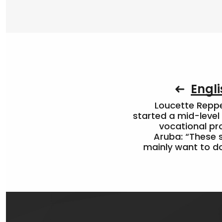
Engli
Loucette Rep
started a mid-level
vocational pr
Aruba: “These 
mainly want to do