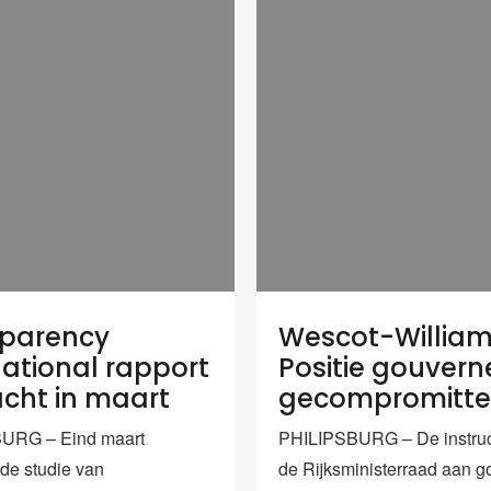
sparency
Wescot-William
national rapport
Positie gouvern
cht in maart
gecompromitte
URG – Eind maart
PHILIPSBURG – De instruc
 de studie van
de Rijksministerraad aan g