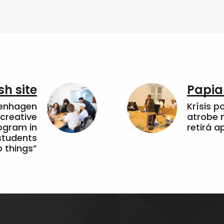
sh site
Papia
penhagen
Krísis p
 creative
atrobe n
ogram in
retirá 
students
 things”