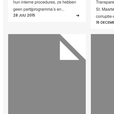
hun interne procedures, ze hebben
Transparen
geen partijprogramma’s en...
St. Maarte
28 JULI 2015
corruptie
16 DECEM