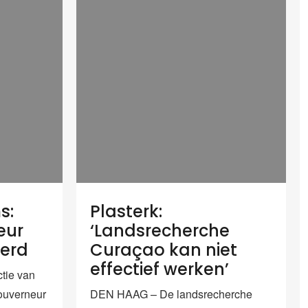
s:
Plasterk:
eur
‘Landsrecherche
erd
Curaçao kan niet
effectief werken’
tie van
ouverneur
DEN HAAG – De landsrecherche