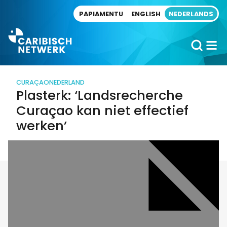
Direct naar artikel
PAPIAMENTU
ENGLISH
NEDERLANDS
CURAÇAO
NEDERLAND
Plasterk: ‘Landsrecherche
Curaçao kan niet effectief
werken’