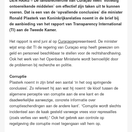
DEN HAAG – De landsrecherche van Curaçao heeft ‘volledig
ontoereikende middelen’ om effectief zijn taken uit te kunnen
voeren. Dat is een van de ‘opvallende conclusies’ die minister
Ronald Plasterk van Koninkrijksrelaties noemt in de brief bij
de aanbieding van het rapport van Transparency International
(TI) aan de Tweede Kamer.
Het rapport is eind juni al op
Curaçao
gepresenteerd. De minister
wijst erop dat TI de regering van Curaçao erop heeft gewezen om
geld en personeel beschikbaar te stellen voor de rechtshandhaving.
Ook het werk van het Openbaar Ministerie wordt bemoeilijkt door
de problemen bij recherche en politie.
Corruptie
Plasterk noemt in zijn brief een aantal ‘in het oog springende
conclusies’. Zo refereert hij aan wat hij noemt ‘de kloof tussen de
algemene perceptie van corruptie aan de ene kant en de
daadwerkelijke aanwezige, concrete informatie over
corruptieschendingen aan de andere kant’. “Corruptie wordt slechts
incidenteel aan de kaak gesteld vanwege vrees voor represailles
(zoals verlies van werk).” Ook het gebrek aan controle op
regelgeving die corruptie moet tegengaan valt hem op.