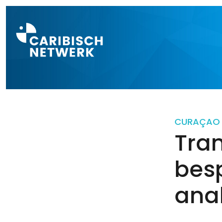
Direct naar a
CURAÇAO
Tran
besp
ana