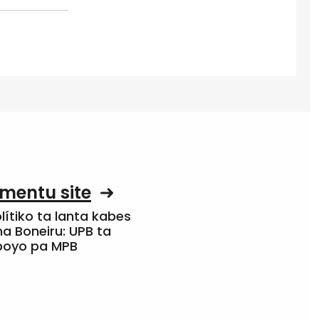
mentu site
olítiko ta lanta kabes
a Boneiru: UPB ta
apoyo pa MPB