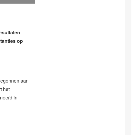
esultaten
tanties op
e begonnen aan
t het
nneerd in