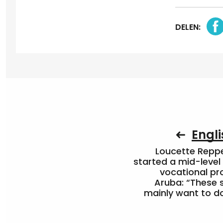
DELEN:
Engli
Loucette Rep
started a mid-level
vocational pr
Aruba: “These 
mainly want to do