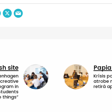
sh site
Papia
penhagen
Krísis p
 creative
atrobe n
ogram in
retirá 
students
 things”