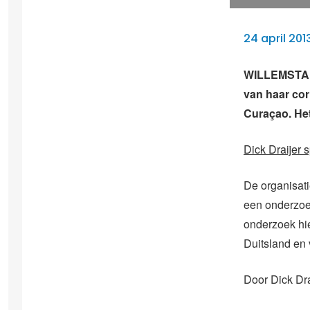
24 april 201
WILLEMSTAD –
van haar cor
Curaçao. Het 
Dick Draijer 
De organisati
een onderzoek
onderzoek hie
Duitsland en 
Door Dick Dra