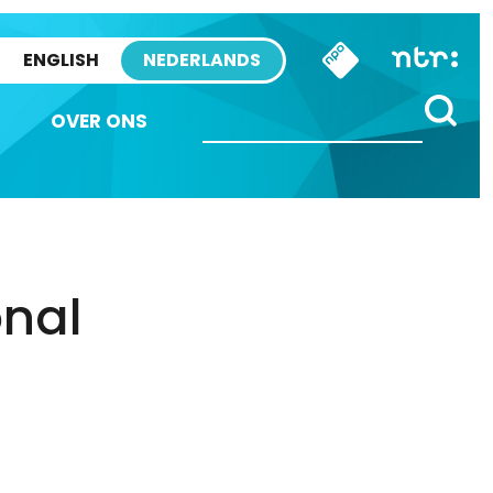
ENGLISH
NEDERLANDS
OVER ONS
onal