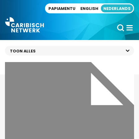
Direct naar artikel
PAPIAMENTU
ENGLISH
NEDERLANDS