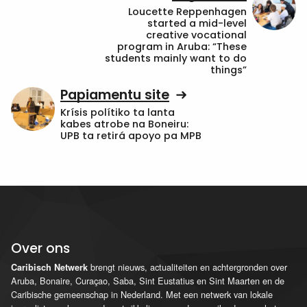
Loucette Reppenhagen
started a mid-level
creative vocational
program in Aruba: “These
students mainly want to do
things”
Papiamentu site
Krísis polítiko ta lanta
kabes atrobe na Boneiru:
UPB ta retirá apoyo pa MPB
Over ons
brengt nieuws, actualiteiten en achtergronden over
Caribisch Netwerk
Aruba, Bonaire, Curaçao, Saba, Sint Eustatius en Sint Maarten en de
Caribische gemeenschap in Nederland. Met een netwerk van lokale