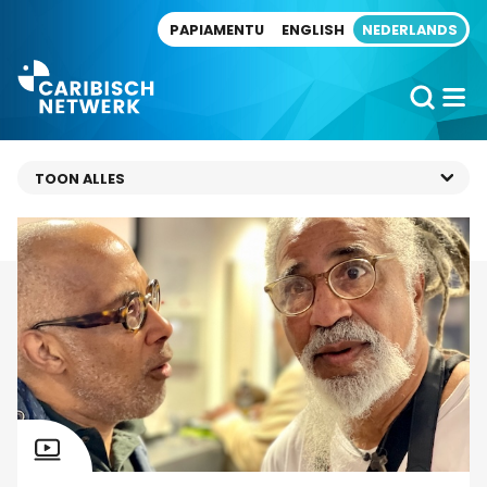
Direct naar artikel
PAPIAMENTU
ENGLISH
NEDERLANDS