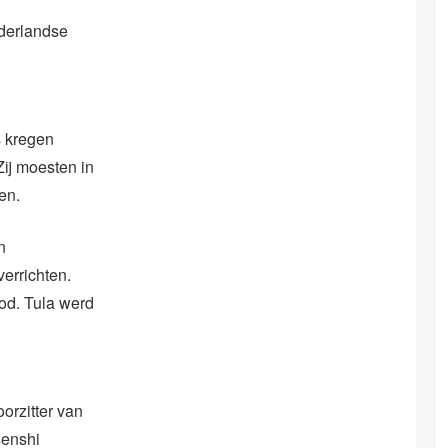
ederlandse
s kregen
Zij moesten in
en.
n
errichten.
od. Tula werd
orzitter van
senshi