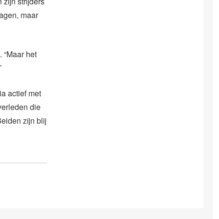
ijn strijders
lagen, maar
. “Maar het
’
a actief met
verleden die
iden zijn blij