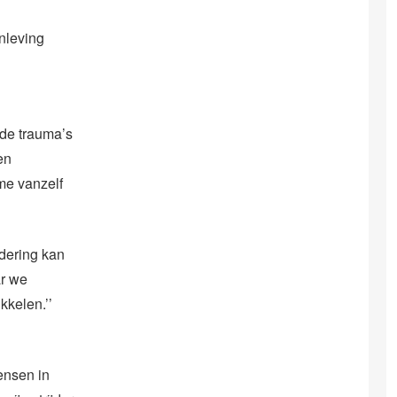
nleving
 de trauma’s
en
me vanzelf
dering kan
ar we
kkelen.’’
ensen in