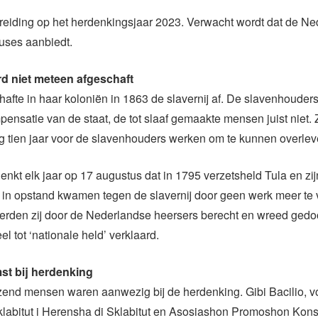
ereiding op het herdenkingsjaar 2023. Verwacht wordt dat de N
uses aanbiedt.
rd niet meteen afgeschaft
afte in haar koloniën in 1863 de slavernij af. De slavenhouder
ensatie van de staat, de tot slaaf gemaakte mensen juist niet. 
og tien jaar voor de slavenhouders werken om te kunnen overlev
nkt elk jaar op 17 augustus dat in 1795 verzetsheld Tula en zij
 in opstand kwamen tegen de slavernij door geen werk meer te v
werden zij door de Nederlandse heersers berecht en wreed gedo
eel tot ‘nationale held’ verklaard.
st bij herdenking
end mensen waren aanwezig bij de herdenking. Gibi Bacilio, vo
klabitut i Herensha di Sklabitut en Asosiashon Promoshon Kon