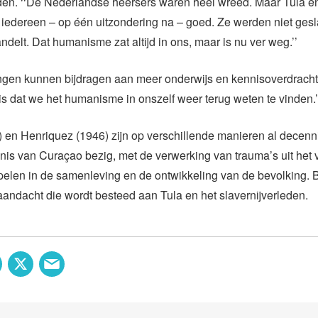
den. ‘‘De Nederlandse heersers waren heel wreed. Maar Tula en z
iedereen – op één uitzondering na – goed. Ze werden niet ges
elt. Dat humanisme zat altijd in ons, maar is nu ver weg.’’
ngen kunnen bijdragen aan meer onderwijs en kennisoverdracht
 is dat we het humanisme in onszelf weer terug weten te vinden.’
) en Henriquez (1946) zijn op verschillende manieren al decenni
is van Curaçao bezig, met de verwerking van trauma’s uit het 
pelen in de samenleving en de ontwikkeling van de bevolking. Be
aandacht die wordt besteed aan Tula en het slavernijverleden.