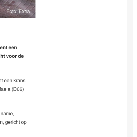
Foto: Extra
ment een
ht voor de
t een krans
faela (D66)
riname,
, gericht op