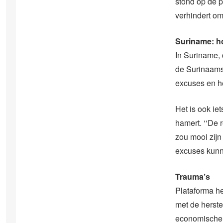
stond op de p
verhindert om
Suriname: h
In Suriname,
de Surinaamse
excuses en h
Het is ook ie
hamert. ‘‘De 
zou mooi zijn
excuses kunn
Trauma’s
Plataforma he
met de herste
economische 