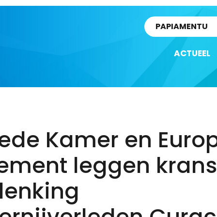
rtikel
PAPIAMENTU
ACTUEEL
ede Kamer en Euro
ement leggen krans 
denking
vernijverleden Cura