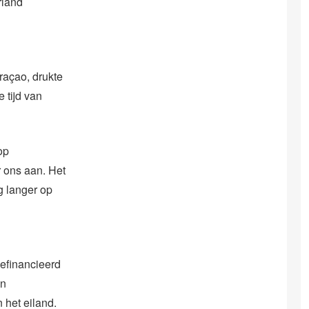
rland
raçao, drukte
 tijd van
op
r ons aan. Het
g langer op
efinancieerd
en
 het eiland.