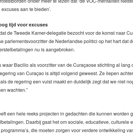
rotestborden onder meer te lezen dat ‘de VOC-mentaliteit Nede
 excuses aan te bieden’.
oog tijd voor excuses
 dat de Tweede Kamer-delegatie bezocht voor de komst naar Cu
 parlementsvoorzitter de Nederlandse politici op het hart dat de
erstelbetalingen nu is aangebroken.
ts waar Bacilio als voorzitter van de Curaçaose stichting al lang 
regering van Curaçao is altijd volgend geweest. Ze liepen achte
 als de regering een vuist maakt en duidelijk zegt dat we niet no
en wachten.’’
eft een hele reeks projecten in gedachten die kunnen worden g
lbetalingen. Daarbij gaat het om sociale, educatieve, culturele 
programma’s, die moeten zorgen voor verdere ontwikkeling van