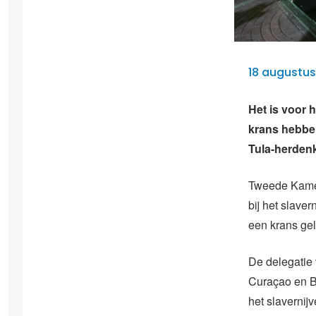
18 augustus
Het is voor 
krans hebbe
Tula-herdenk
Tweede Kamer
bij het slav
een krans ge
De delegatie 
Curaçao en B
het slavernij