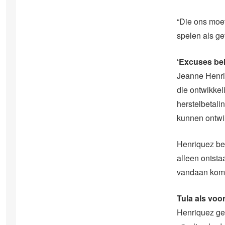
“Die ons moe
spelen als ge
‘Excuses bel
Jeanne Henriq
die ontwikkel
herstelbetali
kunnen ontwik
Henriquez ben
alleen ontsta
vandaan komen
Tula als voo
Henriquez gee