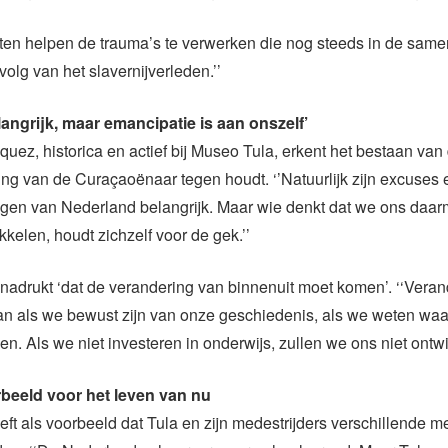
ten helpen de trauma’s te verwerken die nog steeds in de same
volg van het slavernijverleden.’’
angrijk, maar emancipatie is aan onszelf’
uez, historica en actief bij Museo Tula, erkent het bestaan van
ing van de Curaçaoënaar tegen houdt. ‘’Natuurlijk zijn excuses 
ngen van Nederland belangrijk. Maar wie denkt dat we ons daar
kelen, houdt zichzelf voor de gek.’’
adrukt ‘dat de verandering van binnenuit moet komen’. ‘‘Veran
an als we bewust zijn van onze geschiedenis, als we weten wa
. Als we niet investeren in onderwijs, zullen we ons niet ontwi
rbeeld voor het leven van nu
ft als voorbeeld dat Tula en zijn medestrijders verschillende m