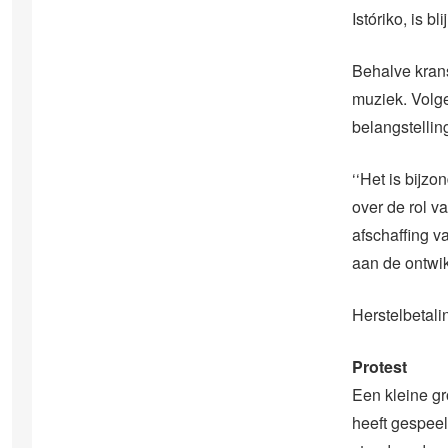
Istóriko, is b
Behalve kran
muziek. Volg
belangstellin
‘‘Het is bijz
over de rol v
afschaffing v
aan de ontwik
Herstelbetal
Protest
Een kleine gr
heeft gespeel