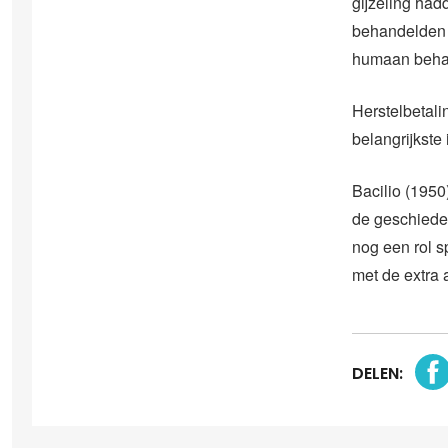
gijzeling had
behandelden 
humaan behand
Herstelbetali
belangrijkste
Bacilio (1950
de geschieden
nog een rol s
met de extra 
DELEN: