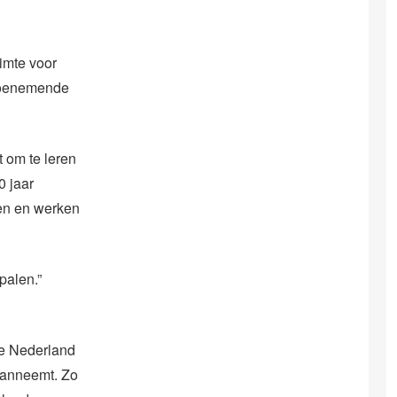
imte voor
 toenemende
 om te leren
0 jaar
len en werken
palen.”
ie Nederland
aanneemt. Zo