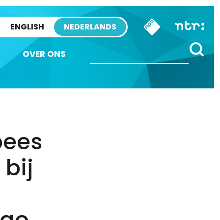
ENGLISH
NEDERLANDS
OVER ONS
pees
bij
çao