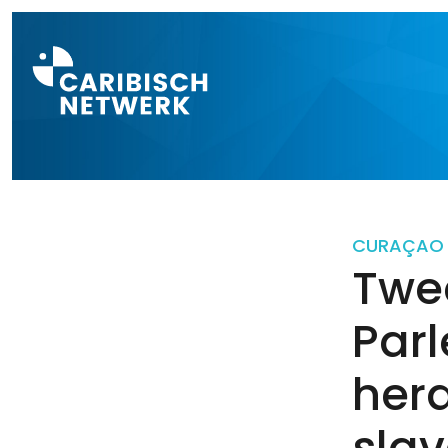
Direct naar a
CURAÇAO
Twe
Parl
her
sla