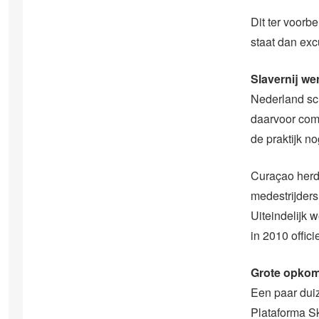
Dit ter voorb
staat dan exc
Slavernij we
Nederland sch
daarvoor comp
de praktijk n
Curaçao herde
medestrijders
Uiteindelijk 
in 2010 offici
Grote opkom
Een paar duiz
Plataforma S