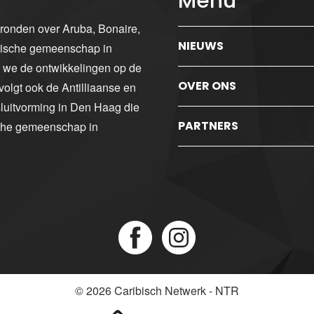
Menu
gronden over Aruba, Bonaire,
NIEUWS
ibische gemeenschap in
n we de ontwikkelingen op de
OVER ONS
volgt ook de Antilliaanse en
luitvorming in Den Haag die
PARTNERS
sche gemeenschap in
© 2026
Caribisch Netwerk - NTR