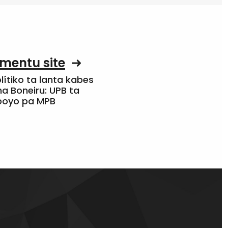
mentu site
olítiko ta lanta kabes
a Boneiru: UPB ta
apoyo pa MPB