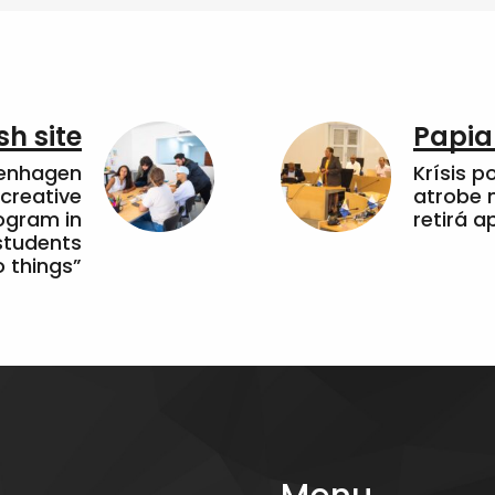
sh site
Papia
penhagen
Krísis p
 creative
atrobe n
ogram in
retirá 
students
 things”