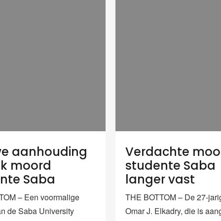
we aanhouding
Verdachte moo
ak moord
studente Saba
nte Saba
langer vast
OM – Een voormalige
THE BOTTOM – De 27-jarig
an de Saba University
Omar J. Elkadry, die is aa