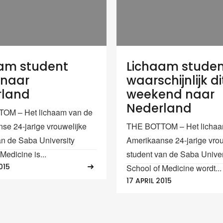
am student
Lichaam stude
 naar
waarschijnlijk di
rland
weekend naar
Nederland
OM – Het lichaam van de
se 24-jarige vrouwelijke
THE BOTTOM – Het lichaa
an de Saba University
Amerikaanse 24-jarige vrou
Medicine is...
student van de Saba Univer
015
School of Medicine wordt...
17 APRIL 2015