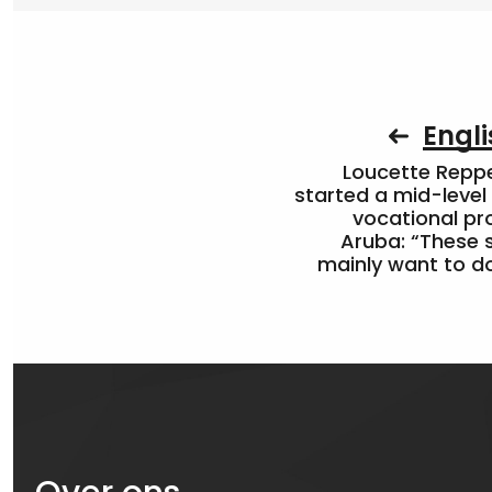
Engli
Loucette Rep
started a mid-level
vocational pr
Aruba: “These 
mainly want to do