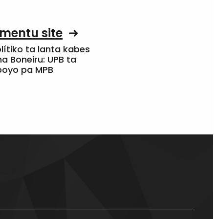
mentu site
olítiko ta lanta kabes
a Boneiru: UPB ta
apoyo pa MPB