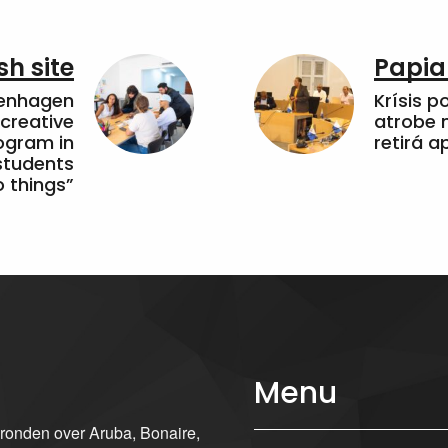
sh site
Papia
penhagen
Krísis p
 creative
atrobe n
ogram in
retirá 
students
 things”
Menu
gronden over Aruba, Bonaire,