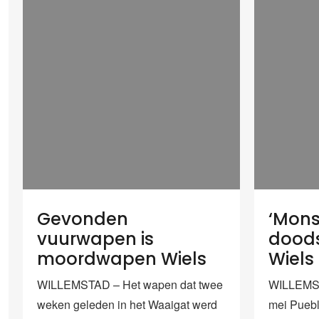
Gevonden
‘Mons
vuurwapen is
doods
moordwapen Wiels
Wiels
WILLEMSTAD – Het wapen dat twee
WILLEMST
weken geleden in het Waaigat werd
mei Puebl