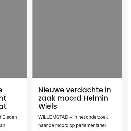
e
Nieuwe verdachte in
mt
zaak moord Helmin
at
Wiels
 Eisden
WILLEMSTAD – In het onderzoek
van
naar de moord op parlementariër