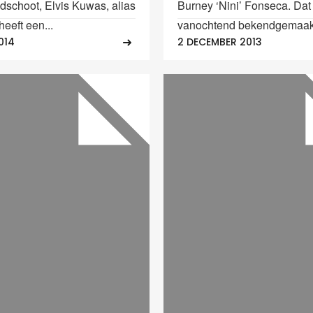
dschoot, Elvis Kuwas, alias
Burney ‘Nini’ Fonseca. Dat h
heeft een...
vanochtend bekendgemaakt.
014
2 DECEMBER 2013