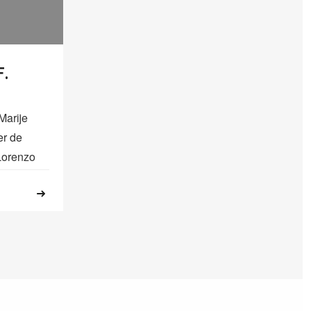
.
arije
er de
 Lorenzo