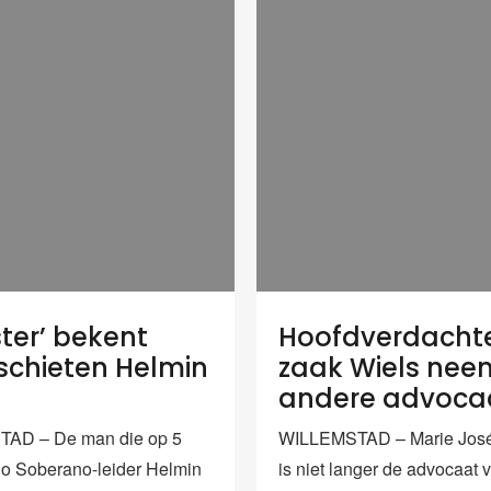
ter’ bekent
Hoofdverdacht
chieten Helmin
zaak Wiels nee
andere advoca
AD – De man die op 5
WILLEMSTAD – Marie José
o Soberano-leider Helmin
is niet langer de advocaat 