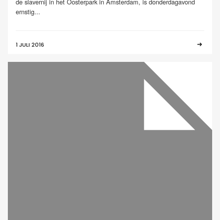
de slavernij in het Oosterpark in Amsterdam, is donderdagavond
ernstig...
1 JULI 2016