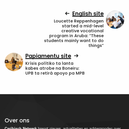
English site
Loucette Reppenhagen
started a mid-level
creative vocational
program in Aruba: “These
students mainly want to do
things”
Papiamentu site
Krísis polítiko ta lanta
kabes atrobe na Boneiru:
UPB ta retirá apoyo pa MPB
Over ons
brengt nieuws, actualiteiten en achtergronden over
Caribisch Netwerk