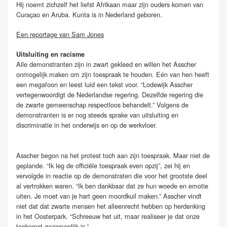
Hij noemt zichzelf het liefst Afrikaan maar zijn ouders komen van
Curaçao en Aruba. Kunta is in Nederland geboren.
Een reportage van Sam Jones
Uitsluiting en racisme
Alle demonstranten zijn in zwart gekleed en willen het Asscher
onmogelijk maken om zijn toespraak te houden. Eén van hen heeft
een megafoon en leest luid een tekst voor. “Lodewijk Asscher
vertegenwoordigt de Nederlandse regering. Dezelfde regering die
de zwarte gemeenschap respectloos behandelt.” Volgens de
demonstranten is er nog steeds sprake van uitsluiting en
discriminatie in het onderwijs en op de werkvloer.
Asscher begon na het protest toch aan zijn toespraak. Maar niet de
geplande. “Ik leg de officiële toespraak even opzij”, zei hij en
vervolgde in reactie op de demonstraten die voor het grootste deel
al vertrokken waren. “Ik ben dankbaar dat ze hun woede en emotie
uiten. Je moet van je hart geen moordkuil maken.” Asscher vindt
niet dat dat zwarte mensen het alleenrecht hebben op herdenking
in het Oosterpark. “Schreeuw het uit, maar realiseer je dat onze
toekomst gezamenlijk is.”