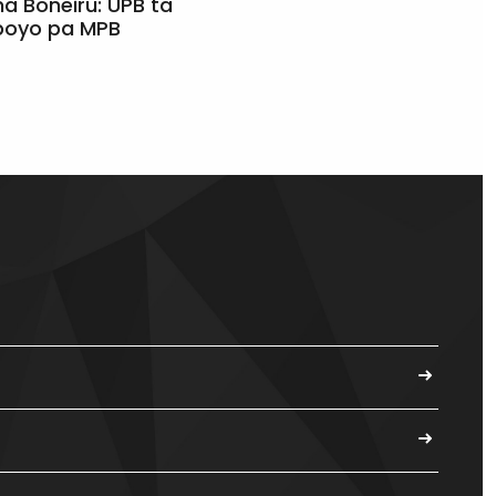
a Boneiru: UPB ta
apoyo pa MPB