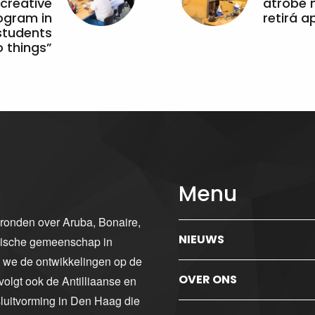
 creative
atrobe n
ogram in
retirá 
students
 things”
Menu
gronden over Aruba, Bonaire,
NIEUWS
ibische gemeenschap in
n we de ontwikkelingen op de
OVER ONS
volgt ook de Antilliaanse en
luitvorming in Den Haag die