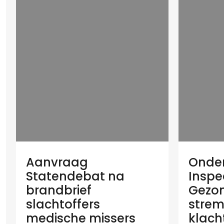
Aanvraag
Onder
Statendebat na
Inspe
brandbrief
Gezon
slachtoffers
strem
medische missers
klach