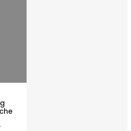
rg
sche
r