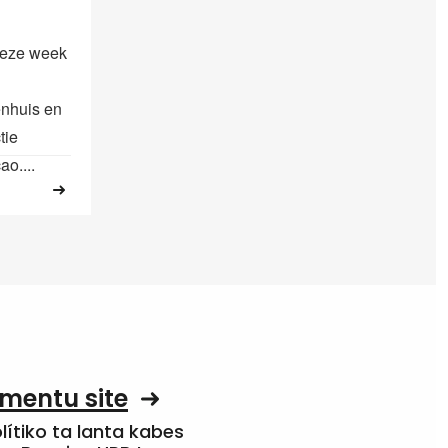
deze week
enhuis en
tie
o....
mentu site
olítiko ta lanta kabes