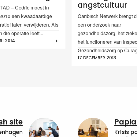
angstcultuur
AD – Cedric moest in
 2010 een kwaadaardige
Caribisch Netwerk brengt 
atief laten verwijderen. Als
een onderzoek naar
 die operatie leeft...
gezondheidszorg, het ziek
RI 2014
het functioneren van Inspec
Gezondheidszorg op Curaça
17 DECEMBER 2013
sh site
Papia
penhagen
Krísis p