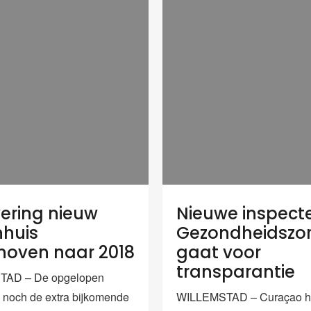
ering nieuw
Nieuwe inspect
nhuis
Gezondheidszo
hoven naar 2018
gaat voor
transparantie
AD – De opgelopen
g noch de extra bijkomende
WILLEMSTAD – Curaçao he