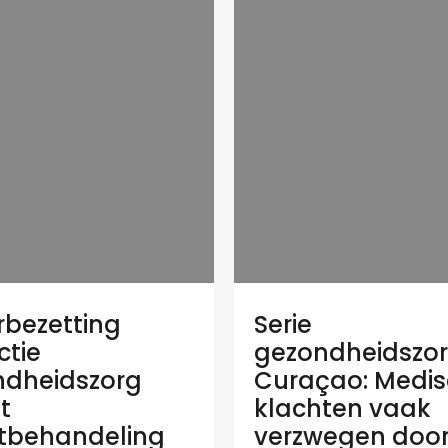
bezetting
Serie
ctie
gezondheidszo
dheidszorg
Curaçao: Medi
t
klachten vaak
tbehandeling
verzwegen doo