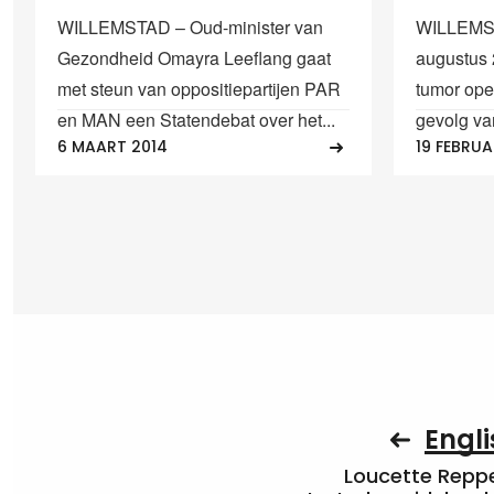
WILLEMSTAD – Oud-minister van
WILLEMST
Gezondheid Omayra Leeflang gaat
augustus
met steun van oppositiepartijen PAR
tumor oper
en MAN een Statendebat over het...
gevolg van
6 MAART 2014
19 FEBRUA
Engli
Loucette Rep