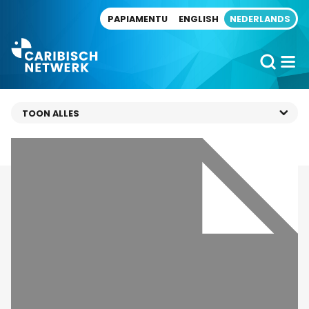
Direct naar artikel
PAPIAMENTU
ENGLISH
NEDERLANDS