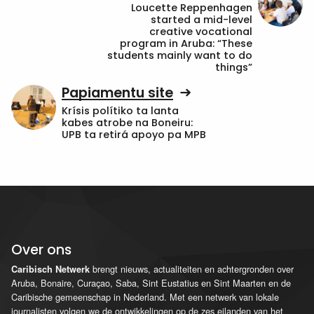
Loucette Reppenhagen
started a mid-level
creative vocational
program in Aruba: “These
students mainly want to do
things”
Papiamentu site
Krísis polítiko ta lanta
kabes atrobe na Boneiru:
UPB ta retirá apoyo pa MPB
Over ons
brengt nieuws, actualiteiten en achtergronden over
Caribisch Netwerk
Aruba, Bonaire, Curaçao, Saba, Sint Eustatius en Sint Maarten en de
Caribische gemeenschap in Nederland. Met een netwerk van lokale
journalisten volgen we de ontwikkelingen op de zes eilanden van het