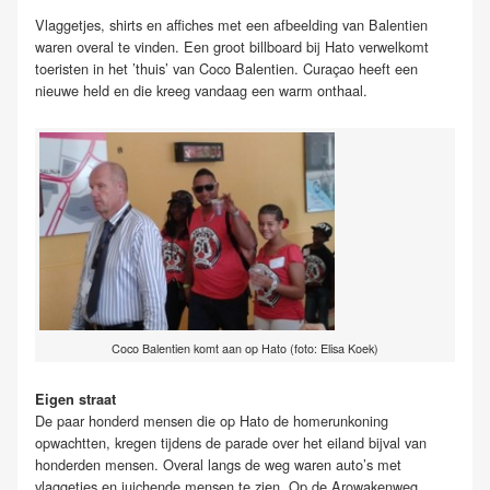
Vlaggetjes, shirts en affiches met een afbeelding van Balentien
waren overal te vinden. Een groot billboard bij Hato verwelkomt
toeristen in het ’thuis’ van Coco Balentien. Curaçao heeft een
nieuwe held en die kreeg vandaag een warm onthaal.
Coco Balentien komt aan op Hato (foto: Elisa Koek)
Eigen straat
De paar honderd mensen die op Hato de homerunkoning
opwachtten, kregen tijdens de parade over het eiland bijval van
honderden mensen. Overal langs de weg waren auto’s met
vlaggetjes en juichende mensen te zien. Op de Arowakenweg