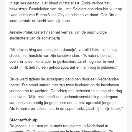
in zijn lies geraakt. Het bloed gutste er uit. Dicke verloor het
bewustzijn. Bendeleden van No Limit Soldiers openden het vuur op
twee leden van Buena Vista City en schoten ze dood. Ook Dicke
werd geraakt en vocht voor zijn leven.
Anneke Polak luistert naar het verhaal van de onschuldige
slachtoffers van de schietpartij
“Mijn leven hing aan een zijden draadje”, vertelt Dicke, hij is nog
steeds niet hersteld van zijn schotwonden. “Ik heb nu een stijf
been, er is een kunstader in gevlochten. Er zit nog veel te veel
vocht in. Ik heb nu een gehoorapparaat en mijn oog is gelaserd.”
Dicke werd tijdens de schietpartij geholpen door een Nederlandse
toerist. Die stond samen met zijn twee kinderen op de luchthaven
vrienden op te wachten. De schietpartij beheerst thuis nog elke dag
hun leven. “Mijn zoon heeft een gedaanteverwisseling ondergaan,
van een zachtaardig jongetje naar een uiterst agressief jongetje.
Als ik hem even alleen laat in de supermarkt, plast hij in zijn broek.”
Slachtofferhulp
De jongen is nu tien en is sinds terugkomst in Nederland in
therapie. “Op Curaçao kregen we hulp van Slachtofferhulp. Ze