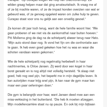
wilden graag helpen maar dat ging amateuristisch. Ik vraag me af
of ze bij machte waren, of ze de impact konden overzien van wat er
gebeurd was, of ze genoeg opgeleid waren om zulke hulp te geven.
Curaçao staat voor ons nu gelijk aan een onveilig gevoel.”
Ze komen dit jaar toch terug, want de hele familie woont hier. “We
gaan proberen of we niet via de aankomsthal naar buiten hoeven.”
Piti Mollema ging de dag na de schietpartij alweer terug naar Hato.
“Mijn auto stond daar nog. Ik vond het fijn om die confrontatie aan
te gaan. Ik heb even goed gekeken hoe het nu was en waar die
schoten vandaan waren gekomen.”
Wie de hele schietpartij nog regelmatig herbeleeft in haar
nachtmerries, is Chloe Jansen. Zij werd door een kogel in haar
borst geraakt en is nog altijd niet volledig hersteld. “Ik slaap niet
goed, heb nog veel pijn, het beperkt me in mijn dagelijks leven. Ik
kan autorijden maar krijg snel pijn, ik kan naar de gym maar kan
maar een paar oefeningen doen.”
Die gym is belangrijk voor haar, want Jansen deed mee aan een
miss-verkiezing in het buitenland. “Die heb ik moeten afzeggen.
Mijn modellencarrière staat nu op pauze. En ook bij mijn bijbaan