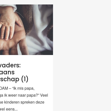
 vaders:
iaans
schap (1)
M – “Ik mis papa,
a ik weer naar papa?” Veel
nse kinderen spreken deze
el eens...