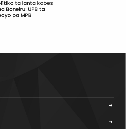
olítiko ta lanta kabes
a Boneiru: UPB ta
apoyo pa MPB