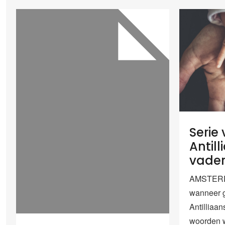
Serie
Antill
vader
AMSTERDA
wanneer g
Antilliaa
woorden w