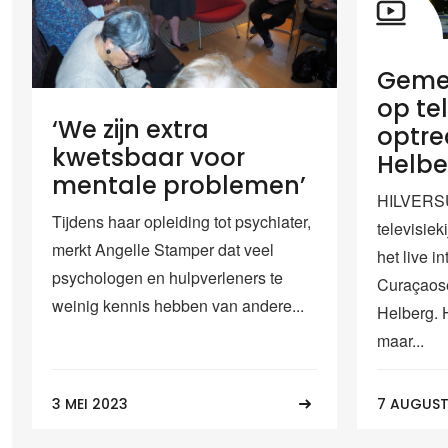
Geme
op tel
‘We zijn extra
optre
kwetsbaar voor
Helbe
mentale problemen’
HILVERSU
Tijdens haar opleiding tot psychiater,
televisie
merkt Angelle Stamper dat veel
het live i
psychologen en hulpverleners te
Curaçaose
weinig kennis hebben van andere...
Helberg. H
maar...
3 MEI 2023
7 AUGUST