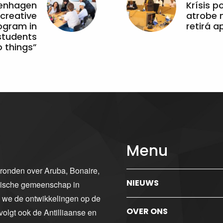
penhagen
Krísis p
 creative
atrobe n
ogram in
retirá 
students
 things”
Menu
gronden over Aruba, Bonaire,
NIEUWS
ibische gemeenschap in
n we de ontwikkelingen op de
OVER ONS
volgt ook de Antilliaanse en