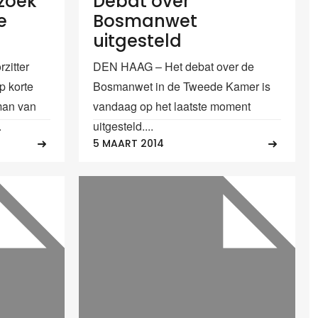
zoek
Debat over
e
Bosmanwet
uitgesteld
itter
DEN HAAG – Het debat over de
p korte
Bosmanwet in de Tweede Kamer is
rman van
vandaag op het laatste moment
.
uitgesteld....
5 MAART 2014