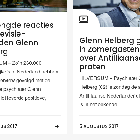
ngde reacties
evisie-
Glenn Helberg 
den Glenn
in Zomergasten
rg
over Antilliaans
M – Zo’n 260.000
praten
kijkers in Nederland hebben
HILVERSUM – Psychiater 
nterview gevolgd met de
Helberg (62) is zondag de a
 psychiater Glenn
Antilliaanse Nederlander di
et leverde positieve,
is in het bekende...
US 2017
5 AUGUSTUS 2017