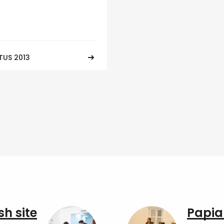
TUS 2013
sh site
Papia