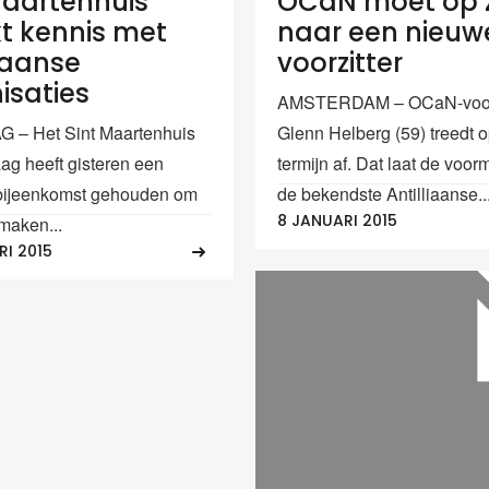
Maartenhuis
OCaN moet op 
 kennis met
naar een nieuw
liaanse
voorzitter
isaties
AMSTERDAM – OCaN-voorz
 – Het Sint Maartenhuis
Glenn Helberg (59) treedt o
ag heeft gisteren een
termijn af. Dat laat de voo
bijeenkomst gehouden om
de bekendste Antilliaanse..
8 JANUARI 2015
 maken...
RI 2015