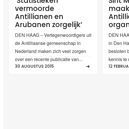
‘Statistieken
Sint 
vermoorde
maakt
Antillianen en
Antil
Arubanen zorgelijk’
organ
DEN HAAG – Vertegenwoordigers uit
DEN HAAG
de Antilliaanse gemeenschap in
in Den Ha
Nederland maken zich veel zorgen
besloten 
over een recente publicatie van...
kennis te
30 AUGUSTUS 2015
12 FEBRUA