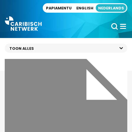
Direct naar artikel
PAPIAMENTU
ENGLISH
NEDERLANDS