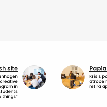
sh site
Papia
penhagen
Krísis p
 creative
atrobe n
ogram in
retirá 
students
 things”