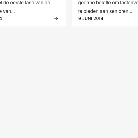
t de eerste fase van de
gedane belofte om lastenve
e van...
te bieden aan senioren...
4
9 JUNI 2014