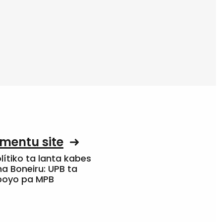
mentu site
olítiko ta lanta kabes
a Boneiru: UPB ta
apoyo pa MPB