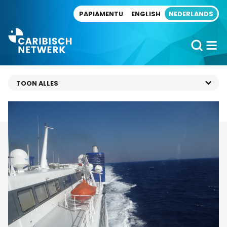
Direct naar artikel
PAPIAMENTU
ENGLISH
NEDERLANDS