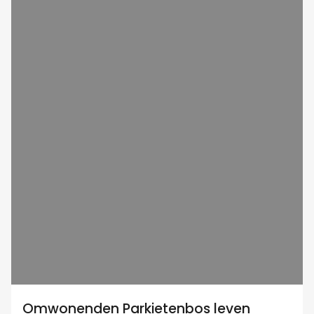
Omwonenden Parkietenbos leven