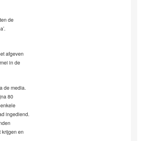
hten de
a’.
het afgeven
mei in de
ia de media.
ijna 80
 enkele
ad ingediend.
enden
 krijgen en