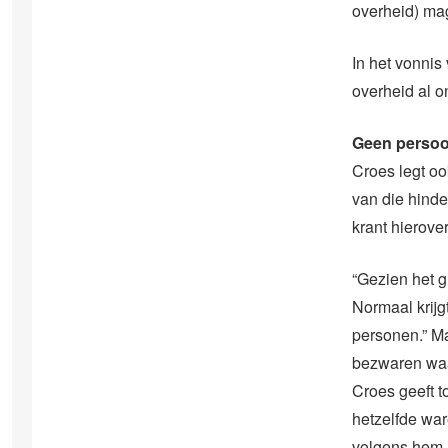
overheid) mag
In het vonnis
overheid al o
Geen persoon
Croes legt oo
van die hinde
krant hierove
“Gezien het g
Normaal krijg
personen.” Ma
bezwaren waa
Croes geeft 
hetzelfde war
volgens hem m