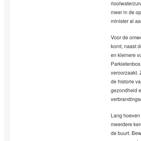
rioolwaterzui
meer in de op
minister al aa
Voor de omwo
komt, naast d
en kleinere v
Parkietenbos
veroorzaakt. 
de historie v
gezondheid e
verbrandingso
Lang hoeven z
meerdere kere
de buurt. Bew