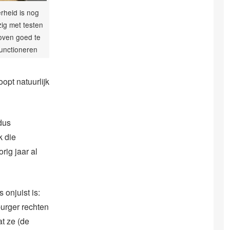
rheid is nog
ig met testen
oven goed te
functioneren
oopt natuurlijk
 dus
k die
ig jaar al
onjuist is:
urger rechten
at ze (de