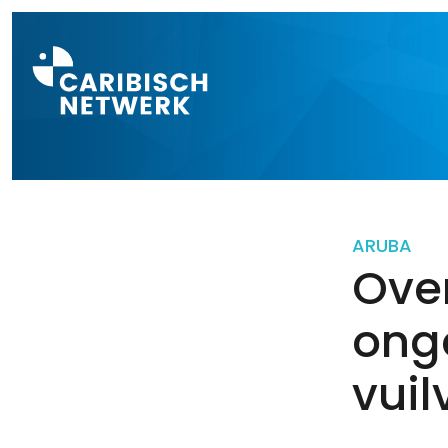
Direct naar a
ARUBA
Ove
ong
vui