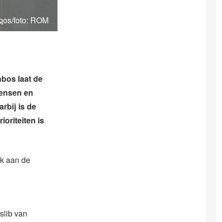
nbos/foto: ROM
bos laat de
mensen en
rbij is de
ioriteiten is
rk aan de
slib van