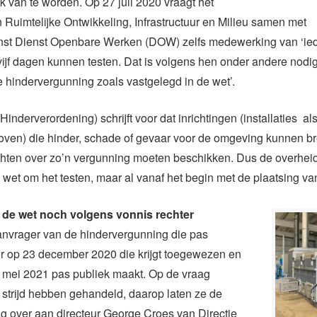
k van te worden. Op 27 juli 2020 vraagt het
n Ruimtelijke Ontwikkeling, Infrastructuur en Milieu samen met
nst Dienst Openbare Werken (DOW) zelfs medewerking van ‘ied
 vijf dagen kunnen testen. Dat is volgens hen onder andere nodig
 hindervergunning zoals vastgelegd in de wet’.
inderverordening) schrijft voor dat inrichtingen (installaties al
oven) die hinder, schade of gevaar voor de omgeving kunnen br
chten over zo’n vergunning moeten beschikken. Dus de overheid
e wet om het testen, maar al vanaf het begin met de plaatsing va
 de wet noch volgens vonnis rechter
nvrager van de hindervergunning die pas
r op 23 december 2020 die krijgt toegewezen en
n mei 2021 pas publiek maakt. Op de vraag
strijd hebben gehandeld, daarop laten ze de
g over aan directeur George Croes van Directie