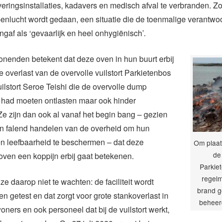
veringsinstallaties, kadavers en medisch afval te verbranden. Zod
enlucht wordt gedaan, een situatie die de toenmalige verantwoo
ngaf als ‘gevaarlijk en heel onhygiënisch’.
nenden betekent dat deze oven in hun buurt erbij
e overlast van de overvolle vuilstort Parkietenbos
uilstort Seroe Teishi die de overvolle dump
 had moeten ontlasten maar ook hinder
Ze zijn dan ook al vanaf het begin bang – gezien
an falend handelen van de overheid om hun
n leefbaarheid te beschermen – dat deze
Om plaat
de 
ven een koppijn erbij gaat betekenen.
Parkie
regelm
e daarop niet te wachten: de faciliteit wordt
brand g
n getest en dat zorgt voor grote stankoverlast in
beheerd
oners en ook personeel dat bij de vuilstort werkt,