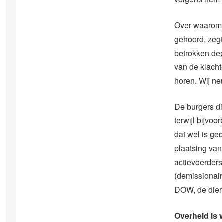
Over waarom d
gehoord, zegt 
betrokken de
van de klacht
horen. Wij ne
De burgers di
terwijl bijvo
dat wel is g
plaatsing va
actievoerder
(demissionair)
DOW, de diens
Overheid is 