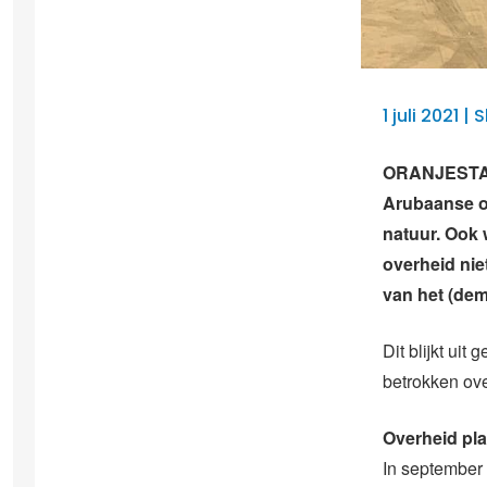
1 juli 2021 
ORANJESTAD –
Arubaanse o
natuur. Ook 
overheid niet
van het (dem
Dit blijkt ui
betrokken ove
Overheid pla
In september 