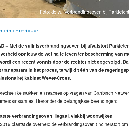
Foto: de vuilverbrandingsoven bij Parkiete
| Sharina Henriquez
 Met de vuilnisverbrandingsoven bij afvalstort Parkieten
verheid opnieuw de wet na te leven ter bescherming van 
wordt een recent vonnis door de rechter niet opgevolgd. Daa
 transparant in het proces, terwijl dit één van de regeringspr
issionaire) kabinet Wever-Croes.
t gerechtelijke stukken en reacties op vragen van Caribisch Netwe
rheidsinstanties. Hieronder de belangrijkste bevindingen:
atste verbrandingsoven illegaal, vlakbij woonwijken
2019 plaatst de overheid de verbrandingsoven (incinerator) om 