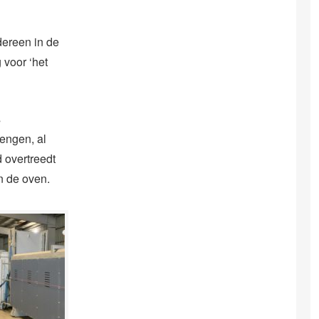
ereen in de
 voor ‘het
s
engen, al
 overtreedt
n de oven.