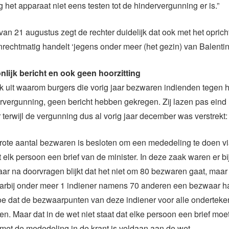
 het apparaat niet eens testen tot de hindervergunning er is.”
 van 21 augustus zegt de rechter duidelijk dat ook met het opric
nrechtmatig handelt ‘jegens onder meer (het gezin) van Balentin
lijk bericht en ook geen hoorzitting
k uit waarom burgers die vorig jaar bezwaren indienden tegen 
rvergunning, geen bericht hebben gekregen. Zij lazen pas eind 
r terwijl de vergunning dus al vorig jaar december was verstrekt:
rote aantal bezwaren is besloten om een mededeling te doen v
t elk persoon een brief van de minister. In deze zaak waren er b
ar na doorvragen blijkt dat het niet om 80 bezwaren gaat, maar
rbij onder meer 1 indiener namens 70 anderen een bezwaar h
toe dat de bezwaarpunten van deze indiener voor alle ondertek
en. Maar dat in de wet niet staat dat elke persoon een brief moet
et de mededeling in de krant is voldaan aan de wet.