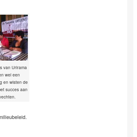
s van Urirama
en wel een
ng en wisten de
et succes aan
 vechten.
milieubeleid.