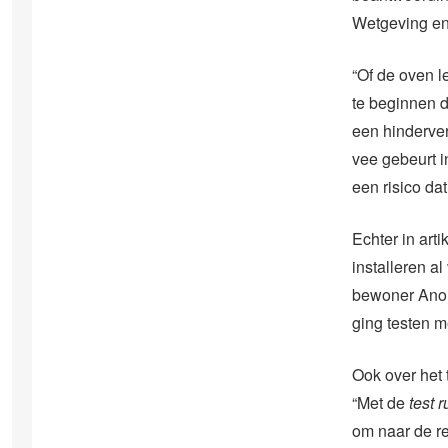
Wetgeving en 
“Of de oven le
te beginnen d
een hinderver
vee gebeurt in
een risico d
Echter in art
installeren a
bewoner Anouk
ging testen m
Ook over het 
“Met de
test r
om naar de re