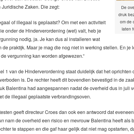
Juridische Zaken. Die zegt:
De ove
druk bez
om de 
gaal of illegaal is geplaatst? Om met een activiteit
laten 
ie onder de Hinderverordening (wet) valt, heb je
gunning nodig, ja. Je kan dus al installeren wat
 de praktijk. Maar je mag die nog niet in werking stellen. En je l
at de vergunning kan worden afgewezen.”
ikel 1 van de Hinderverordening staat duidelijk dat het oprichten
l verboden is. De rechter heeft dit bovendien bevestigd in de zaa
 Balentina had aangespannen nadat de overheid dus in juli vor
et de illegaal geplaatste verbrandingsoven.
testen geeft directeur Croes dan ook een antwoord dat eveneens 
un
nam de overheid een risico en mevrouw Balentina heeft als b
chter te stappen en die gaf haar gelijk dat niet mag opstarten, d