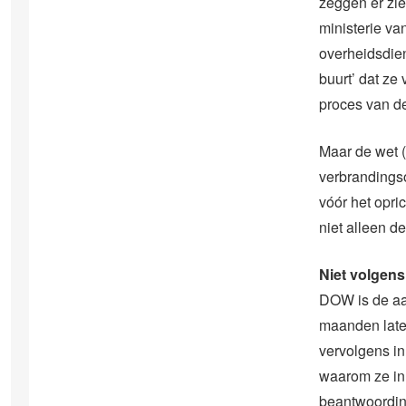
zeggen er zie
ministerie va
overheidsdie
buurt’ dat ze
proces van de
Maar de wet (H
verbrandings
vóór het opri
niet alleen d
Niet volgens
DOW is de aa
maanden late
vervolgens i
waarom ze in 
beantwoordin