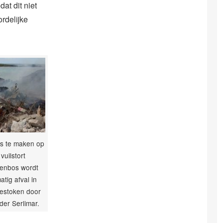
at dit niet
rdelijke
s te maken op
vuilstort
tenbos wordt
atig afval in
estoken door
er Serlimar.