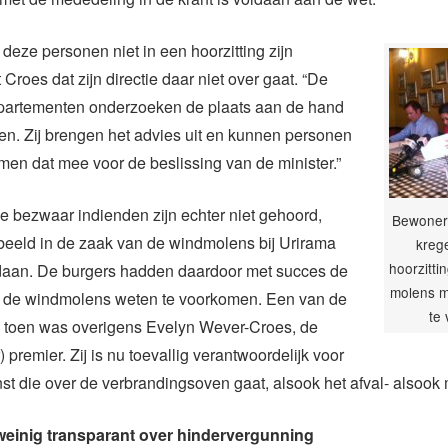
eze personen niet in een hoorzitting zijn
Croes dat zijn directie daar niet over gaat. “De
partementen onderzoeken de plaats aan de hand
en. Zij brengen het advies uit en kunnen personen
men dat mee voor de beslissing van de minister.”
e bezwaar indienden zijn echter niet gehoord,
Bewoner
orbeeld in de zaak van de windmolens bij Urirama
kreg
hoorzitti
edaan. De burgers hadden daardoor met succes de
molens m
n de windmolens weten te voorkomen. Een van de
te
s toen was overigens Evelyn Wever-Croes, de
 premier. Zij is nu toevallig verantwoordelijk voor
t die over de verbrandingsoven gaat, alsook het afval- alsook 
weinig transparant over hindervergunning