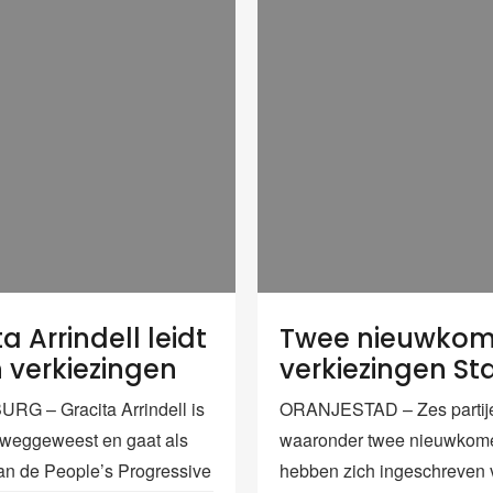
a Arrindell leidt
Twee nieuwkome
n verkiezingen
verkiezingen St
RG – Gracita Arrindell is
ORANJESTAD – Zes partij
 weggeweest en gaat als
waaronder twee nieuwkome
an de People’s Progressive
hebben zich ingeschreven 