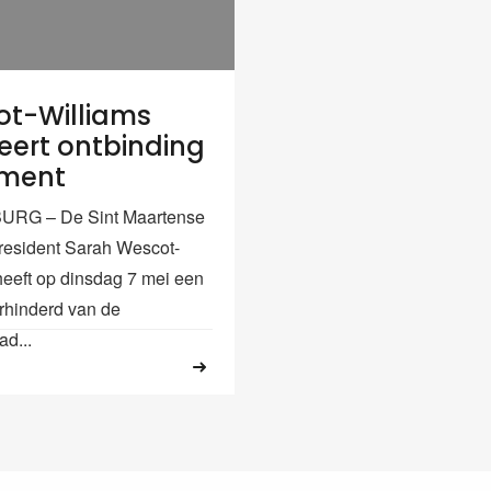
t-Williams
eert ontbinding
ement
URG – De Sint Maartense
president Sarah Wescot-
heeft op dinsdag 7 mei een
rhinderd van de
ad...
3