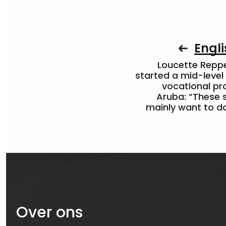
Engli
Loucette Rep
started a mid-level
vocational pr
Aruba: “These 
mainly want to do
Over ons