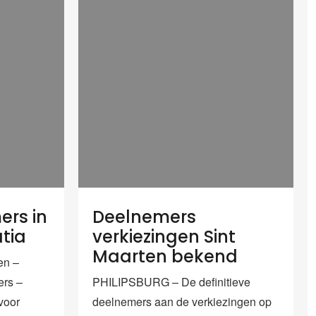
rs in
Deelnemers
atia
verkiezingen Sint
Maarten bekend
en –
rs –
PHILIPSBURG – De definitieve
voor
deelnemers aan de verkiezingen op