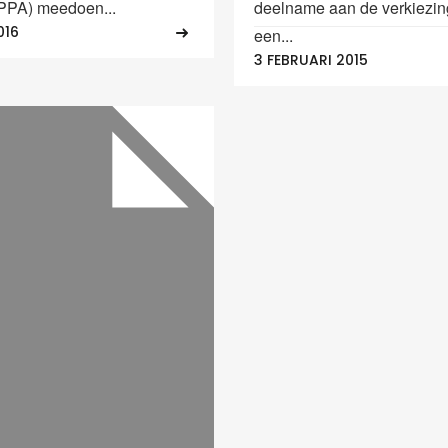
(PPA) meedoen...
deelname aan de verkiezin
016
een...
3 FEBRUARI 2015