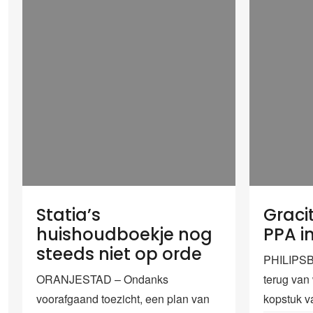
Statia’s
Gracit
huishoudboekje nog
PPA i
steeds niet op orde
PHILIPSBU
ORANJESTAD – Ondanks
terug van
voorafgaand toezicht, een plan van
kopstuk v