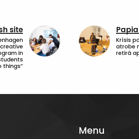
sh site
Papia
penhagen
Krísis p
 creative
atrobe n
ogram in
retirá 
students
 things”
Menu