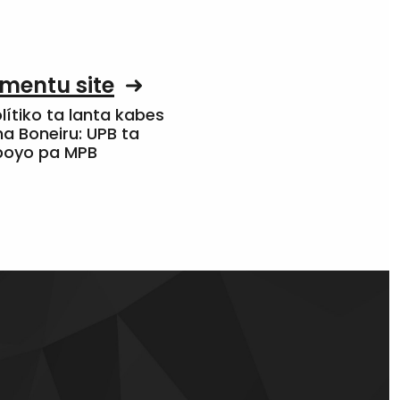
mentu site
olítiko ta lanta kabes
a Boneiru: UPB ta
apoyo pa MPB