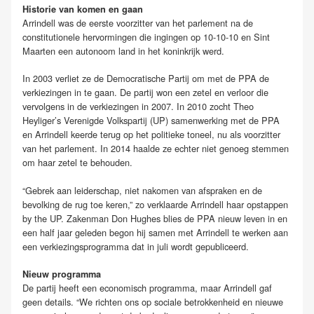
Historie van komen en gaan
Arrindell was de eerste voorzitter van het parlement na de
constitutionele hervormingen die ingingen op 10-10-10 en Sint
Maarten een autonoom land in het koninkrijk werd.
In 2003 verliet ze de Democratische Partij om met de PPA de
verkiezingen in te gaan. De partij won een zetel en verloor die
vervolgens in de verkiezingen in 2007. In 2010 zocht Theo
Heyliger’s Verenigde Volkspartij (UP) samenwerking met de PPA
en Arrindell keerde terug op het politieke toneel, nu als voorzitter
van het parlement. In 2014 haalde ze echter niet genoeg stemmen
om haar zetel te behouden.
“Gebrek aan leiderschap, niet nakomen van afspraken en de
bevolking de rug toe keren,” zo verklaarde Arrindell haar opstappen
by the UP. Zakenman Don Hughes blies de PPA nieuw leven in en
een half jaar geleden begon hij samen met Arrindell te werken aan
een verkiezingsprogramma dat in juli wordt gepubliceerd.
Nieuw programma
De partij heeft een economisch programma, maar Arrindell gaf
geen details. “We richten ons op sociale betrokkenheid en nieuwe