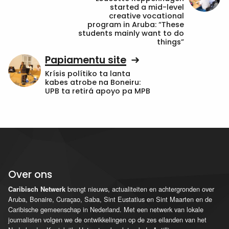
started a mid-level
creative vocational
program in Aruba: “These
students mainly want to do
things”
Papiamentu site
Krísis polítiko ta lanta
kabes atrobe na Boneiru:
UPB ta retirá apoyo pa MPB
Over ons
brengt nieuws, actualiteiten en achtergronden over
Caribisch Netwerk
Aruba, Bonaire, Curaçao, Saba, Sint Eustatius en Sint Maarten en de
Caribische gemeenschap in Nederland. Met een netwerk van lokale
journalisten volgen we de ontwikkelingen op de zes eilanden van het