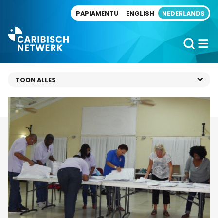
Direct naar artikel
PAPIAMENTU
ENGLISH
NEDERLANDS