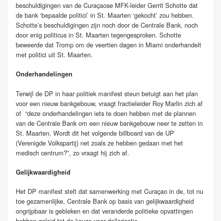
beschuldigingen van de Curaçaose MFK-leider Gerrit Schotte dat
de bank ‘bepaalde politici’ in St. Maarten ‘gekocht’ zou hebben.
Schotte’s beschuldigingen zijn noch door de Centrale Bank, noch
door enig politicus in St. Maarten tegengesproken. Schotte
beweerde dat Tromp om de veertien dagen in Miami onderhandelt
met politici uit St. Maarten.
Onderhandelingen
Terwijl de DP in haar politiek manifest steun betuigt aan het plan
voor een nieuw bankgebouw, vraagt fractieleider Roy Marlin zich af
of “deze onderhandelingen iets te doen hebben met de plannen
van de Centrale Bank om een nieuw bankgebouw neer te zetten in
St. Maarten. Wordt dit het volgende billboard van de UP
(Verenigde Volkspartij) net zoals ze hebben gedaan met het
medisch centrum?”, zo vraagt hij zich af.
Gelijkwaardigheid
Het DP manifest stelt dat samenwerking met Curaçao in de, tot nu
toe gezamenlijke, Centrale Bank op basis van gelijkwaardigheid
ongrijpbaar is gebleken en dat veranderde politieke opvattingen
hebben geleid tot de keuze voor dollarisatie.