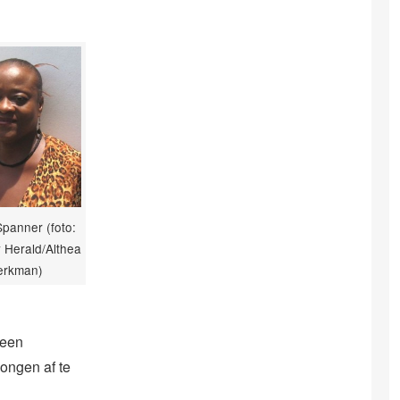
panner (foto:
 Herald/Althea
erkman)
 een
ongen af te