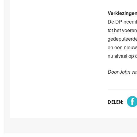
Verkiezinge
De DP neemt n
tot het voere
gedeputeerde
en een nieuw 
nu alvast op
Door John va
DELEN: