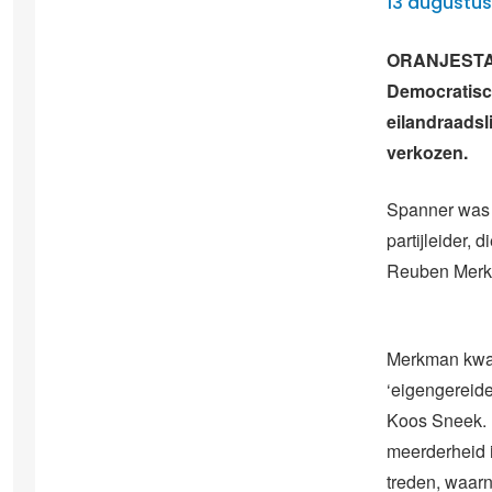
13 augustus
ORANJESTAD 
Democratisch
eilandraadsl
verkozen.
Spanner was 
partijleider,
Reuben Merkm
Merkman kwam
‘eigengereide
Koos Sneek. 
meerderheid 
treden, waar