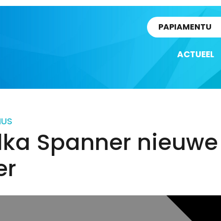
rtikel
PAPIAMENTU
ACTUEEL
IUS
lka Spanner nieuwe
er