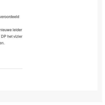
 veroordeeld
nieuwe leider
 DP het vizier
en.