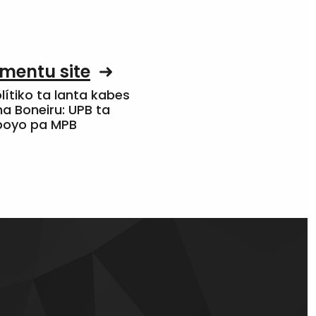
mentu site
olítiko ta lanta kabes
a Boneiru: UPB ta
apoyo pa MPB