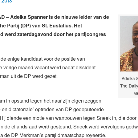
 2013
– Adelka Spanner is de nieuwe leider van de
e Partij (DP) van St. Eustatius. Het
id werd zaterdagavond door het partijcongres
de enige kandidaat voor de positie van
 die vorige maand vacant werd nadat dissident
an uit de DP werd gezet.
Adelka S
The Daily
M
 in opstand tegen het naar zijn eigen zeggen
 en dictatoriale’ optreden van DP-gedeputeerde
Hij diende een motie van wantrouwen tegen Sneek in, die door
in de eilandsraad werd gesteund. Sneek werd vervolgens gedw
na de DP Merkman’s partijlidmaatschap royeerde.