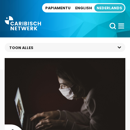
Direct naar artikel
PAPIAMENTU
ENGLISH
NEDERLANDS