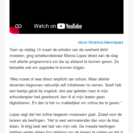
door Sharina Henriquez
Toen op vrijdag 13 maart de scholen van de overheid dicht
moesten, ging scheikundeleraar Marcia Lopez direct aan de slag
met allerlei programma’s om les op afstand te kunnen geven. Ze
betaalde ook om
te kunnen krijgen.
upgrades
“Niks moest of was direct verplicht van school. Maar allerlei
docenten begonnen natuurlijk zelf initiatieven te nemen. Ikzelf heb
een beetje geluk bij ongeluk: drie jaar geleden toen ik mijn
schouderspier had gescheurd, ben ik al mijn lessen gaan
digitaliseren. En dan is het nu makkelijker om online les te geven.”
Lopez zegt dat het online lesgeven moeizaam gaat. Zowel voor de
leraren als leerlingen. “Het is veel vermoeiender dan voor de klas
staan. Ik krijg best wel last van mijn nek. De meeste leerlingen
hebben verder alleen hun telefoon om de lessen te volgen en dat is