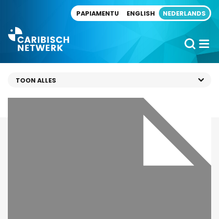
Direct naar artikel
PAPIAMENTU
ENGLISH
NEDERLANDS