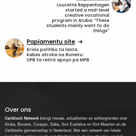
Loucette Reppenhagen
started a mid-level
creative vocational
program in Aruba: “These
students mainly want to do
things”
Papiamentu site
Krísis polítiko ta lanta
kabes atrobe na Boneiru:
UPB ta retirá apoyo pa MPB
Over ons
brengt nieuws, actualiteiten en achtergronden over
Caribisch Netwerk
Aruba, Bonaire, Curaçao, Saba, Sint Eustatius en Sint Maarten en de
Caribische gemeenschap in Nederland. Met een netwerk van lokale