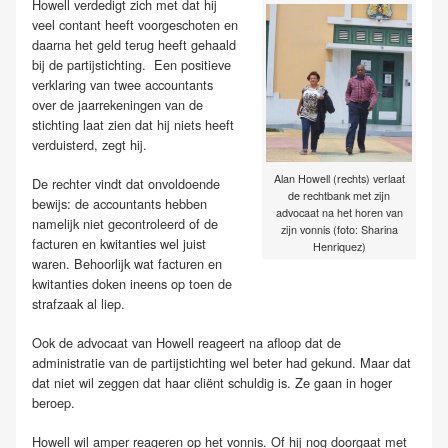
Howell verdedigt zich met dat hij
veel contant heeft voorgeschoten en
daarna het geld terug heeft gehaald
bij de partijstichting. Een positieve
verklaring van twee accountants
over de jaarrekeningen van de
stichting laat zien dat hij niets heeft
verduisterd, zegt hij.
Alan Howell (rechts) verlaat
De rechter vindt dat onvoldoende
de rechtbank met zijn
bewijs: de accountants hebben
advocaat na het horen van
namelijk niet gecontroleerd of de
zijn vonnis (foto: Sharina
facturen en kwitanties wel juist
Henriquez)
waren. Behoorlijk wat facturen en
kwitanties doken ineens op toen de
strafzaak al liep.
Ook de advocaat van Howell reageert na afloop dat de
administratie van de partijstichting wel beter had gekund. Maar dat
dat niet wil zeggen dat haar cliënt schuldig is. Ze gaan in hoger
beroep.
Howell wil amper reageren op het vonnis. Of hij nog doorgaat met