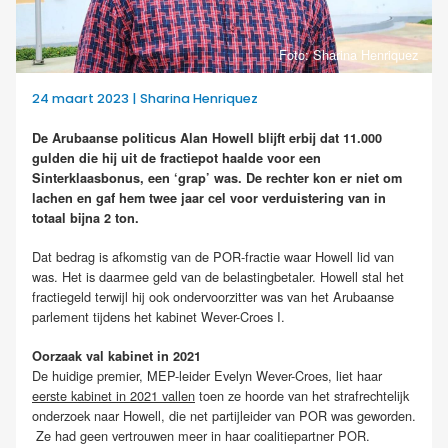
Foto: Sharina Henriquez
24 maart 2023 | Sharina Henriquez
De Arubaanse politicus Alan Howell blijft erbij dat 11.000
gulden die hij uit de fractiepot haalde voor een
Sinterklaasbonus, een ‘grap’ was. De rechter kon er niet om
lachen en gaf hem twee jaar cel voor verduistering van in
totaal bijna 2 ton.
Dat bedrag is afkomstig van de POR-fractie waar Howell lid van
was. Het is daarmee geld van de belastingbetaler. Howell stal het
fractiegeld terwijl hij ook ondervoorzitter was van het Arubaanse
parlement tijdens het kabinet Wever-Croes I.
Oorzaak val kabinet in 2021
De huidige premier, MEP-leider Evelyn Wever-Croes, liet haar
eerste kabinet in 2021 vallen
toen ze hoorde van het strafrechtelijk
onderzoek naar Howell, die net partijleider van POR was geworden.
Ze had geen vertrouwen meer in haar coalitiepartner POR.