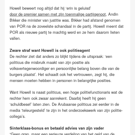
Howell beweert nog altijd dat hij ‘erin is geluisd’
door de premier samen met zijn toenmalige partijgenoot
, Andin
Bikker die minister van justitie was. Bikker had afstand genomen
van POR na de zoveelste schandaal in de partij. Howell meent dat
POR als nieuwe partij te machtig werd en ze hem daarom lieten
vallen.
Zware straf want Howell is ook politieagent
De rechter ziet dat anders zo blijkt tijdens de uitspraak: ‘een
politicus die misbruik maakt van zijn positie als
volksvertegenwoordiger en persoonlijke belang boven die van de
burgers plaatst’. Het schaadt ook het vertrouwen, zegt hij, die
mensen moeten hebben in personen in belangrijke posities.
Want Howell is naast politicus, een hoge politiefunctionaris wat de
rechter hem ook zwaar aanrekent. Daarbij heeft hij geen
‘schuldbesef’ laten zien. De Arubaanse politicus zei eerder in de
media ‘teleurgesteld’ te zijn in het onderzoekswerk van zijn politie-
collega’s.
Sinterklaas-bonus en betaald advies van zijn vader
“Geen grap, maar een serieuze verdeling van het geld van de