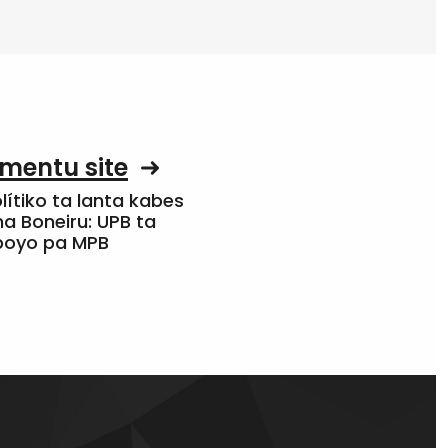
mentu site
olítiko ta lanta kabes
a Boneiru: UPB ta
apoyo pa MPB