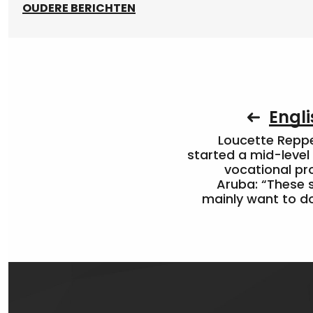
OUDERE BERICHTEN
Engli
Loucette Rep
started a mid-level
vocational pr
Aruba: “These 
mainly want to do