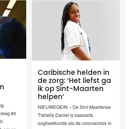
Caribische helden in
de zorg: ‘Het liefst ga
in
ik op Sint-Maarten
helpen’
ng
NIEUWEGEIN – De Sint-Maartense
kreeg 80
Tishelle Daniel is basisarts
ch
oogheelkunde als de coronacrisis in