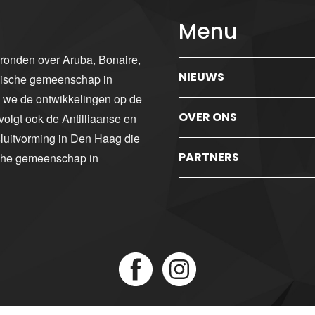
Menu
gronden over Aruba, Bonaire,
NIEUWS
ibische gemeenschap in
n we de ontwikkelingen op de
OVER ONS
volgt ook de Antilliaanse en
luitvorming in Den Haag die
PARTNERS
sche gemeenschap in