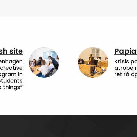
sh site
Papia
penhagen
Krísis p
 creative
atrobe n
ogram in
retirá 
students
 things”