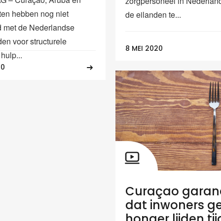
zorgpersoneel in Nederlan
ten hebben nog niet
de eilanden te...
d met de Nederlandse
en voor structurele
8 MEI 2020
hulp...
20
Curaçao garan
dat inwoners g
honger lijden ti