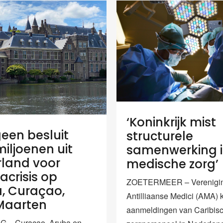
‘Koninkrijk mist
een besluit
structurele
miljoenen uit
samenwerking 
land voor
medische zorg’
acrisis op
ZOETERMEER – Verenigi
, Curaçao,
Antilliaanse Medici (AMA) 
Maarten
aanmeldingen van Caribis
 – Curaçao, Aruba en