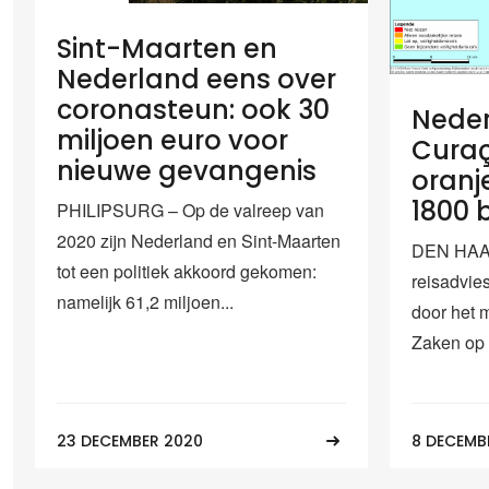
Sint-Maarten en
Nederland eens over
coronasteun: ook 30
Neder
miljoen euro voor
Cura
nieuwe gevangenis
oranj
1800 
PHILIPSURG – Op de valreep van
2020 zijn Nederland en Sint-Maarten
DEN HAA
tot een politiek akkoord gekomen:
reisadvie
namelijk 61,2 miljoen...
door het 
Zaken op 
23 DECEMBER 2020
8 DECEMB