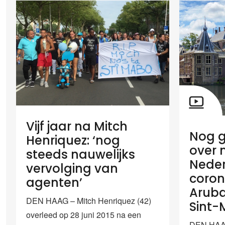
Vijf jaar na Mitch
Nog g
Henriquez: ‘nog
over 
steeds nauwelijks
Neder
vervolging van
coron
agenten’
Aruba
DEN HAAG – Mitch Henriquez (42)
Sint-
overleed op 28 juni 2015 na een
DEN HAAG