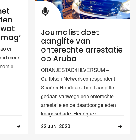
met
nden
 wat
Journalist doet
n mag’
aangifte van
onterechte arrestatie
ao en
op Aruba
end meer
onomie
ORANJESTAD/HILVERSUM –
Caribisch Netwerk-correspondent
Sharina Henriquez heeft aangifte
gedaan vanwege een onterechte
arrestatie en de daardoor geleden
imagoschade. Henriquez...
22 JUNI 2020