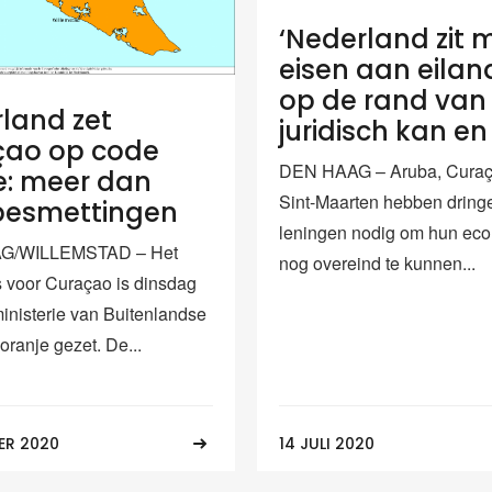
‘Nederland zit 
eisen aan eila
op de rand van
land zet
juridisch kan e
çao op code
DEN HAAG – Aruba, Curaç
e: meer dan
Sint-Maarten hebben dring
besmettingen
leningen nodig om hun ec
G/WILLEMSTAD – Het
nog overeind te kunnen...
s voor Curaçao is dinsdag
ministerie van Buitenlandse
oranje gezet. De...
ER 2020
14 JULI 2020