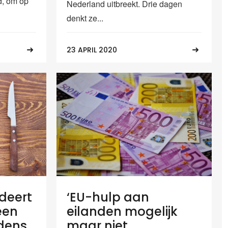
d, om op
Nederland uitbreekt. Drie dagen
denkt ze...
23 APRIL 2020
‘EU-hulp aan
deert
eilanden mogelijk
een
maar niet
jdens