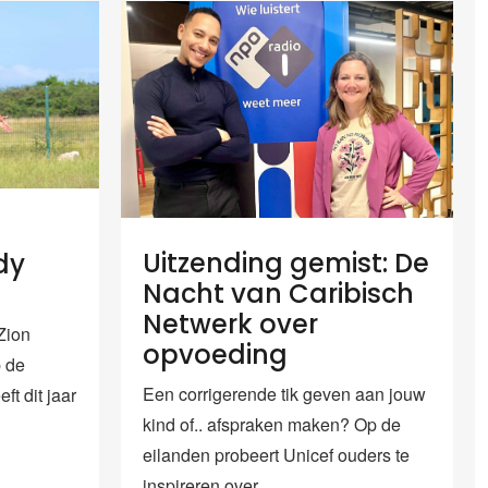
Uitzending gemist: De
dy
Nacht van Caribisch
Netwerk over
Zion
opvoeding
p de
Een corrigerende tik geven aan jouw
ft dit jaar
kind of.. afspraken maken? Op de
eilanden probeert Unicef ouders te
inspireren over...