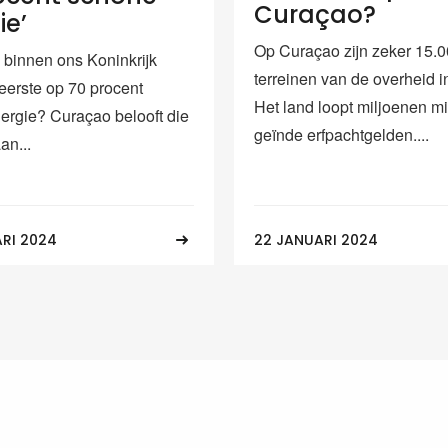
Curaçao?
ie’
Op Curaçao zijn zeker 15.
 binnen ons Koninkrijk
terreinen van de overheid i
 eerste op 70 procent
Het land loopt miljoenen mi
ergie? Curaçao belooft die
geïnde erfpachtgelden....
aan...
ARI 2024
22 JANUARI 2024