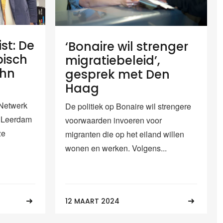
st: De
‘Bonaire wil strenger
bisch
migratiebeleid’,
ohn
gesprek met Den
Haag
 Netwerk
De politiek op Bonaire wil strengere
n Leerdam
voorwaarden invoeren voor
ze
migranten die op het eiland willen
wonen en werken. Volgens...
12 MAART 2024