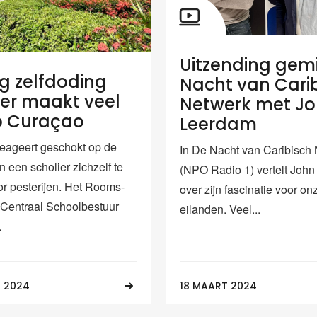
Uitzending gemi
g zelfdoding
Nacht van Cari
ier maakt veel
Netwerk met J
p Curaçao
Leerdam
eageert geschokt op de
In De Nacht van Caribisch
 een scholier zichzelf te
(NPO Radio 1) vertelt Joh
r pesterijen. Het Rooms-
over zijn fascinatie voor on
 Centraal Schoolbestuur
eilanden. Veel...
.
 2024
18 MAART 2024