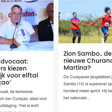
Zion Sambo.. de
nieuwe Churan
Advocaat:
Martina?
ers kiezen
jk voor elftal
De Curaçaose jeugdatleet 
çao’
Sambo (15) is supersnel o
honderd meter sprint. Hij hee
caat, de kersverse
het nationale...
h van Curaçao, staat voor
uitdaging. “Het is echt