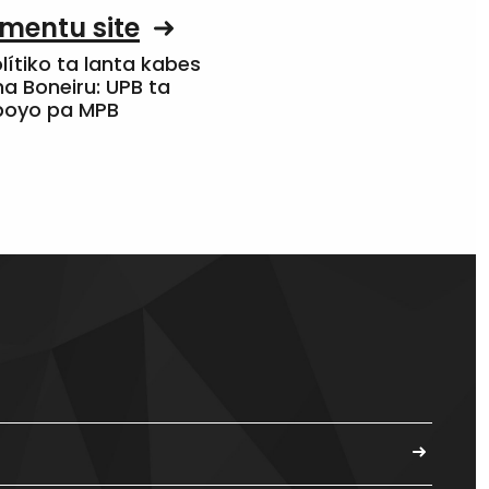
mentu site
olítiko ta lanta kabes
a Boneiru: UPB ta
apoyo pa MPB