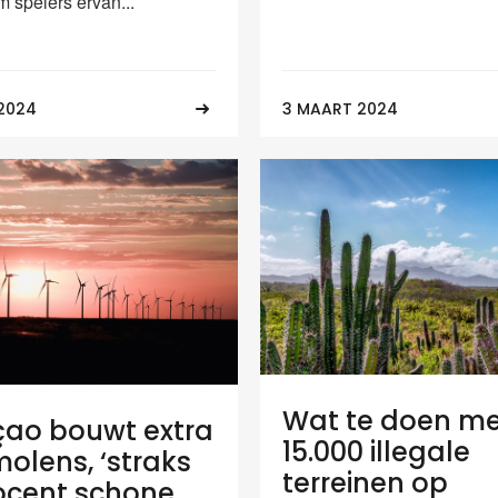
m spelers ervan...
2024
3 MAART 2024
Wat te doen m
ao bouwt extra
15.000 illegale
olens, ‘straks
terreinen op
ocent schone