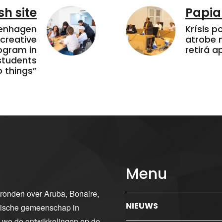
sh site
Papia
penhagen
Krísis p
 creative
atrobe n
ogram in
retirá 
students
 things”
Menu
gronden over Aruba, Bonaire,
NIEUWS
ibische gemeenschap in
n we de ontwikkelingen op de