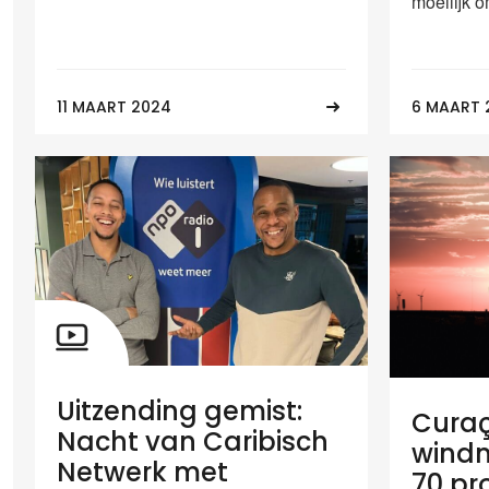
moeilijk o
11 MAART 2024
6 MAART 
Uitzending gemist:
Curaç
Nacht van Caribisch
windm
Netwerk met
70 pr