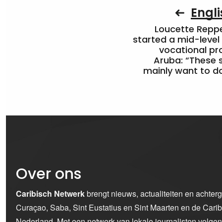
Engli
Loucette Rep
started a mid-level
vocational pr
Aruba: “These 
mainly want to do
Over ons
Caribisch Netwerk
brengt nieuws, actualiteiten en achter
Curaçao, Saba, Sint Eustatius en Sint Maarten en de Car
Nederland. Met een netwerk van lokale journalisten volge