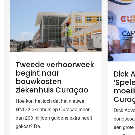
Tweede verhoorweek
begint naar
Dick 
bouwkosten
‘Spel
ziekenhuis Curaçao
moeili
Cura
Hoe kon het toch dat het nieuwe
HNO-ziekenhuis op Curaçao meer
Dick Advo
dan 200 miljoen guldens extra heeft
bondscoac
gekost? De...
een grote 