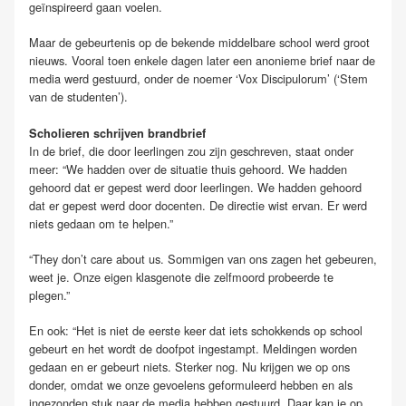
geïnspireerd gaan voelen.
Maar de gebeurtenis op de bekende middelbare school werd groot
nieuws. Vooral toen enkele dagen later een anonieme brief naar de
media werd gestuurd, onder de noemer ‘Vox Discipulorum’ (‘Stem
van de studenten’).
Scholieren schrijven brandbrief
In de brief, die door leerlingen zou zijn geschreven, staat onder
meer: “We hadden over de situatie thuis gehoord. We hadden
gehoord dat er gepest werd door leerlingen. We hadden gehoord
dat er gepest werd door docenten. De directie wist ervan. Er werd
niets gedaan om te helpen.”
“They don’t care about us. Sommigen van ons zagen het gebeuren,
weet je. Onze eigen klasgenote die zelfmoord probeerde te
plegen.”
En ook: “Het is niet de eerste keer dat iets schokkends op school
gebeurt en het wordt de doofpot ingestampt. Meldingen worden
gedaan en er gebeurt niets. Sterker nog. Nu krijgen we op ons
donder, omdat we onze gevoelens geformuleerd hebben en als
ingezonden stuk naar de media hebben gestuurd. Daar kan je op