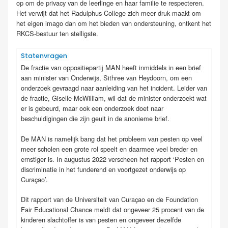
op om de privacy van de leerlinge en haar familie te respecteren.
Het verwijt dat het Radulphus College zich meer druk maakt om
het eigen imago dan om het bieden van ondersteuning, ontkent het
RKCS-bestuur ten stelligste.
Statenvragen
De fractie van oppositiepartij MAN heeft inmiddels in een brief
aan minister van Onderwijs, Sithree van Heydoorn, om een
onderzoek gevraagd naar aanleiding van het incident. Leider van
de fractie, Giselle McWilliam, wil dat de minister onderzoekt wat
er is gebeurd, maar ook een onderzoek doet naar
beschuldigingen die zijn geuit in de anonieme brief.
De MAN is namelijk bang dat het probleem van pesten op veel
meer scholen een grote rol speelt en daarmee veel breder en
ernstiger is. In augustus 2022 verscheen het rapport ‘Pesten en
discriminatie in het funderend en voortgezet onderwijs op
Curaçao’.
Dit rapport van de Universiteit van Curaçao en de Foundation
Fair Educational Chance meldt dat ongeveer 25 procent van de
kinderen slachtoffer is van pesten en ongeveer dezelfde