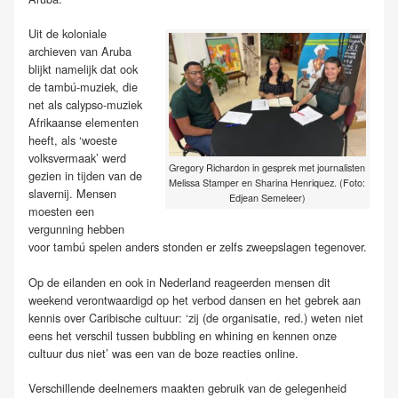
Uit de koloniale
archieven van Aruba
blijkt namelijk dat
ook
de
tambú
-muziek, die
net als
calypso-muziek
Afrikaanse elementen
heeft, als ‘
woeste
volksvermaak’
werd
Gregory Richardon in gesprek met journalisten
gezien in tijden van de
Melissa Stamper en Sharina Henriquez. (Foto:
slavernij
. Mensen
Edjean Semeleer)
moesten een
vergunning hebben
voor
tambú
spelen anders stonden er zelfs zweepslagen tegenover.
Op de eilanden en ook in Nederland reageerden mensen dit
weekend verontwaardigd
op het verbod
dansen
en het gebrek aan
kennis over Caribische cultuur: ‘
zij (de organisatie, red.)
weten niet
eens
het verschil tussen
bubbling
en
whining
en kennen onze
cultuur
dus
niet
’
was een van de boze reacties online
.
Verschillende deelnemers
maakten gebruik
van de gelegenheid