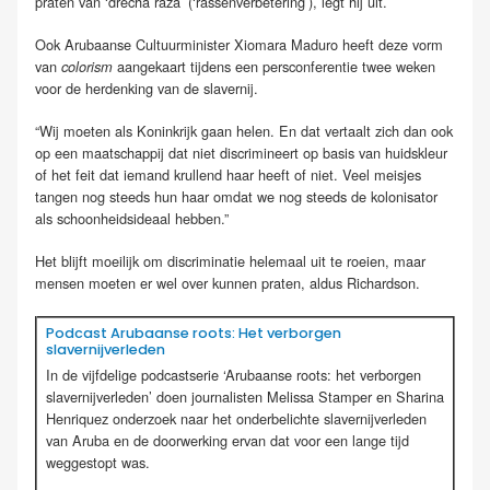
praten
van
‘
drecha
raza
’ (‘rassenverbetering’)
, legt hij uit.
Ook Arubaanse Cultuurminister Xiomara Maduro heeft deze vorm
van
aangekaart tijdens een persconferentie
twee weken
colorism
voor
de herdenking van de slavernij.
“Wij moeten als Koninkrijk gaan helen.
En dat vertaalt zich dan ook
op een maatschappij dat niet discrimineert op basis van huidskleur
of
het feit dat iemand krullend haar heeft of niet. Veel meisjes
tangen nog steeds hun haar omdat we nog steeds de kolonisator
als schoonheidsideaal hebben.”
H
et
blijft
moeilijk om discriminatie helemaal uit te roeien, maar
mensen
moeten
er
wel over kunnen praten
, aldus
Richardson
.
Podcast Arubaanse
roots
: Het verborgen
slavernijverleden
In de vijfdelige podcastserie ‘Arubaanse
roots
: het verborgen
slavernijverleden’ doen journalisten Melissa Stamper en
Sharina
Henriquez
onderzoek naar het onderbelichte slavernijverleden
van Aruba en de doorwerking ervan dat voor een lange tijd
weggestopt was.