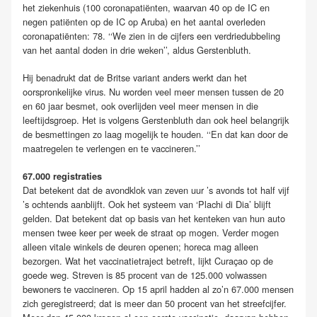
het ziekenhuis (100 coronapatiënten, waarvan 40 op de IC en
negen patiënten op de IC op Aruba) en het aantal overleden
coronapatiënten: 78. ‘‘We zien in de cijfers een verdriedubbeling
van het aantal doden in drie weken’’, aldus Gerstenbluth.
Hij benadrukt dat de Britse variant anders werkt dan het
oorspronkelijke virus. Nu worden veel meer mensen tussen de 20
en 60 jaar besmet, ook overlijden veel meer mensen in die
leeftijdsgroep. Het is volgens Gerstenbluth dan ook heel belangrijk
de besmettingen zo laag mogelijk te houden. ‘‘En dat kan door de
maatregelen te verlengen en te vaccineren.’’
67.000 registraties
Dat betekent dat de avondklok van zeven uur ’s avonds tot half vijf
’s ochtends aanblijft. Ook het systeem van ‘Plachi di Dia’ blijft
gelden. Dat betekent dat op basis van het kenteken van hun auto
mensen twee keer per week de straat op mogen. Verder mogen
alleen vitale winkels de deuren openen; horeca mag alleen
bezorgen. Wat het vaccinatietraject betreft, lijkt Curaçao op de
goede weg. Streven is 85 procent van de 125.000 volwassen
bewoners te vaccineren. Op 15 april hadden al zo’n 67.000 mensen
zich geregistreerd; dat is meer dan 50 procent van het streefcijfer.