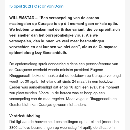
15 april 2021 | Oscar van Dam
WILLEMSTAD – ‘‘Een versoepeling van de corona
maatregelen op Curaçao is op dit moment geen enkele optie.
We hebben te maken met de Britse variant, die verspreidt zich
veel sneller dan het oorspronkelijke virus. Als we
versoepelen, dan kunnen we veel meer besmettingen
verwachten en dat kunnen we niet aan’’, aldus de Curaçaose
epidemioloog Izzy Gerstenbluth.
De epidemioloog sprak donderdag tijdens een persconferentie van
de Curaçaose overheid waarin minister-president Eugene
Rhuggenaath bekend maakte dat de lockdown op Curaçao verlengd
wordt tot 30 april. Het eiland zit sinds 24 maart in een lockdown.
Eerder was aangekondigd dat er op 16 april een evaluatie moment
zou plaatsvinden. Vooral in de horeca was er hoop op een
versoepeling van de maatregelen. Maar volgens Rhuggenaath en
Gerstenbluth kan Curaçao gewoon niet anders.
Verdriedubbeling
Dat ligt aan de hoeveelheid besmettingen op het eiland (meer dan
3800 actieve besmettingen op woensdag 14 april), de situatie in