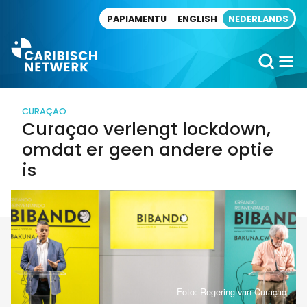
Direct naar artikel
PAPIAMENTU
ENGLISH
NEDERLANDS
CURAÇAO
Curaçao verlengt lockdown,
omdat er geen andere optie
is
Foto: Regering van Curaçao