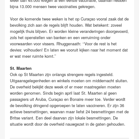
Meer dan 45.000 kregen al een eerste vaccinatie, daarvan hebben
bijna 13.000 mensen twee vaccinaties gekregen.
Voor de komende twee weken is het op Curaçao vooral zaak dat de
bevolking zich aan de regels blijft houden. Wat betekent: zoveel
mogelijk thuis blijven. Er worden kleine veranderingen doorgevoerd,
zols het openstellen van banken en een verruiming onder
voorwaarden voor vissers. Rhuggenaath: ‘‘Voor de rest is het
devies: volhouden! En laten we vooruit kijken naar het moment dat
er wat meer ruimte komt.’’
St. Maarten
Ook op St Maarten zijn onlangs strengere regels ingesteld.
Uitgaansgelegenheden en winkels moeten om middernacht sluiten.
De overheid bekijkt deze week of er meer maatregelen moeten
worden genomen. Sinds begin april laat St. Maarten al geen
passagiers uit Aruba, Curaçao en Bonaire meer toe. Verder wordt
de bevolking dringend opgeroepen te laten vaccineren. Er zijn 36
actieve besmettingen, waarvan maar liefst 24 besmettingen met de
Britse variant. Een deel daarvan zijn lokale besmettingen. De
situatie wordt door de overheid nauwgezet in de gaten gehouden.