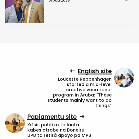
31 JULI 2026
English site
Loucette Reppenhagen
started a mid-level
creative vocational
program in Aruba: “These
students mainly want to do
things”
Papiamentu site
Krísis polítiko ta lanta
kabes atrobe na Boneiru:
UPB ta retirá apoyo pa MPB