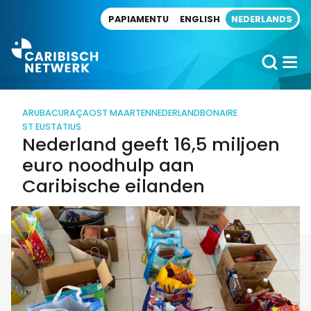
Direct naar artikel
PAPIAMENTU
ENGLISH
NEDERLANDS
ARUBA
CURAÇAO
ST MAARTEN
NEDERLAND
BONAIRE
ST EUSTATIUS
Nederland geeft 16,5 miljoen
euro noodhulp aan
Caribische eilanden