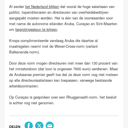
Al eerder
liet Nederland blijken
dat vooral de hoge salarissen van
politici, topambtenaren en directeuren van overheidsbedrijven
aangepakt moeten worden. Het is één van de voorwaarden voor
met name de autonome eilanden Aruba, Curaçao en Sint-Maarten
om
begrotingssteun te krijgen
.
Knops complimenteerde vandaag Aruba die daartoe al
maatregelen neemt met de Wever-Croes-norm (variant
Balkenende-norm).
Door deze norm mogen directeuren niet meer dan 130 procent van
het ministersloon (dat loon is ongeveer 7600 euro) verdienen. Maar
de Arubaanse premier geeft toe dat ze deze norm nog niet meteen
op alle directeurssalarissen kan toepassen, vanwege bestaande
arbeidscontracten.
Op Curaçao is gesproken over een Rhuggenaath-norm. het besluit
is echter nog niet genomen.
DELEN: