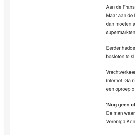
Aan de Franse
Maar aan de 
dan moeten al
supermarkten
Eerder hadden
besloten te s
Vrachtverkeer 
internet. Ga 
een oproep om
‘Nog geen of
De man waarva
Verenigd Koni