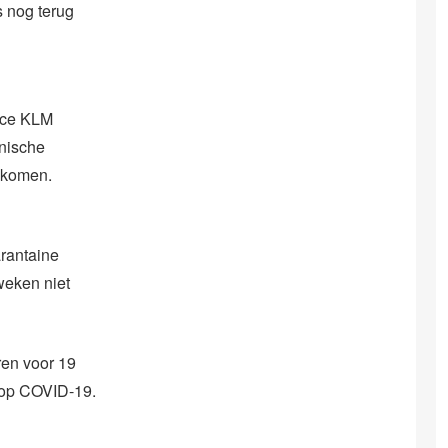
s nog terug
ance KLM
hnische
n komen.
arantaine
weken niet
ren voor 19
s op COVID-19.