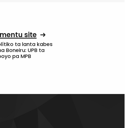
mentu site
olítiko ta lanta kabes
a Boneiru: UPB ta
apoyo pa MPB