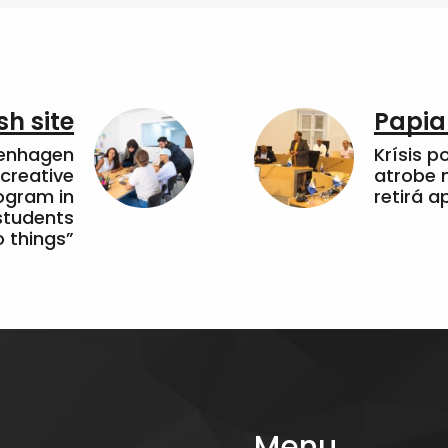
sh site
Papia
penhagen
Krísis p
 creative
atrobe n
ogram in
retirá 
students
 things”
Menu