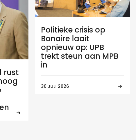
Politieke crisis op
Bonaire laait
opnieuw op: UPB
trekt steun aan MPB
in
l rust
 hoog
30 JULI 2026
e
ten