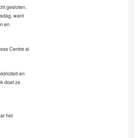
cht gesloten.
nsdag, want
en en
ness Centre al
triciteit en
ok doet ze
ar het