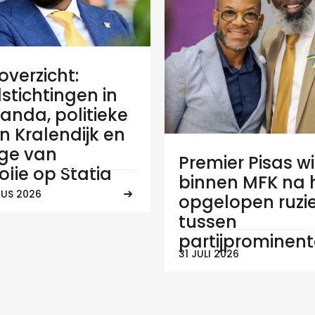
verzicht:
stichtingen in
anda, politieke
 in Kralendijk en
ge van
Premier Pisas wi
olie op Statia
binnen MFK na
US 2026
opgelopen ruzi
tussen
partijprominen
31 JULI 2026