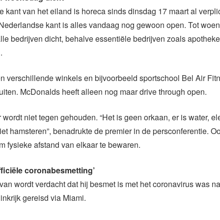
 kant van het eiland is horeca sinds dinsdag 17 maart al verpli
Nederlandse kant is alles vandaag nog gewoon open. Tot woe
le bedrijven dicht, behalve essentiële bedrijven zoals apothek
.
 verschillende winkels en bijvoorbeeld sportschool Bel Air Fit
luiten. McDonalds heeft alleen nog maar drive through open.
wordt niet tegen gehouden. “Het is geen orkaan, er is water, elek
niet hamsteren”, benadrukte de premier in de persconferentie. O
 fysieke afstand van elkaar te bewaren.
ficiële coronabesmetting’
n wordt verdacht dat hij besmet is met het coronavirus was na
nkrijk gereisd via Miami.