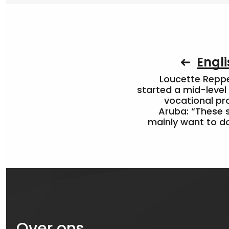
Engli
Loucette Rep
started a mid-level
vocational pr
Aruba: “These 
mainly want to do
Over ons