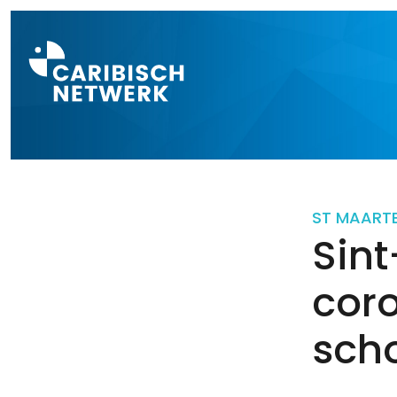
Direct naar a
ST MAART
Sint
coro
scho