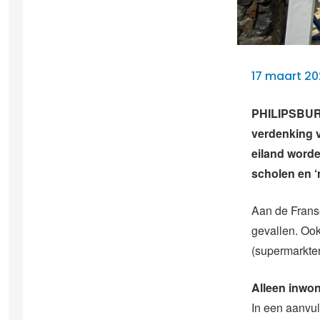
17 maart 20
PHILIPSBURG 
verdenking v
eiland worde
scholen en ‘n
Aan de Franse
gevallen. Ook
(supermarkten
Alleen inwo
In een aanvul