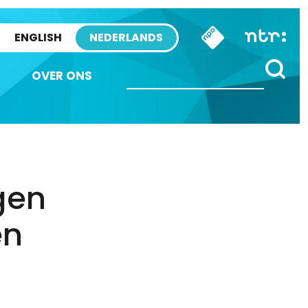
ENGLISH
NEDERLANDS
OVER ONS
gen
en