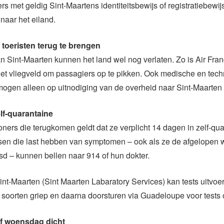
rs met geldig Sint-Maartens identiteitsbewijs of registratiebewij
naar het eiland.
toeristen terug te brengen
 Sint-Maarten kunnen het land wel nog verlaten. Zo is Air Fr
et vliegveld om passagiers op te pikken. Ook medische en tec
mogen alleen op uitnodiging van de overheid naar Sint-Maarte
elf-quarantaine
oners die terugkomen geldt dat ze verplicht 14 dagen in zelf-qu
en die last hebben van symptomen – ook als ze de afgelopen 
d – kunnen bellen naar 914 of hun dokter.
int-Maarten (Sint Maarten Labaratory Services) kan tests uitvoe
 soorten griep en daarna doorsturen via Guadeloupe voor test
f woensdag dicht