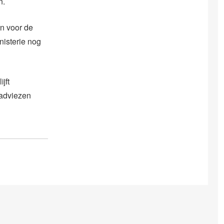
n.
n voor de
isterie nog
jft
 adviezen