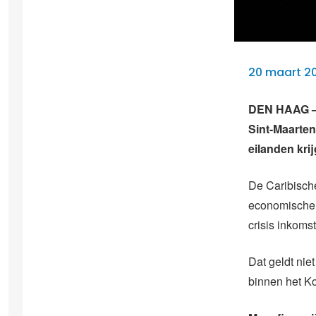
20 maart 2
DEN HAAG – M
Sint-Maarten
eilanden kr
De Caribisch
economische 
crisis inkoms
Dat geldt nie
binnen het Ko