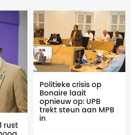
Politieke crisis op
Bonaire laait
opnieuw op: UPB
trekt steun aan MPB
in
l rust
 hoog