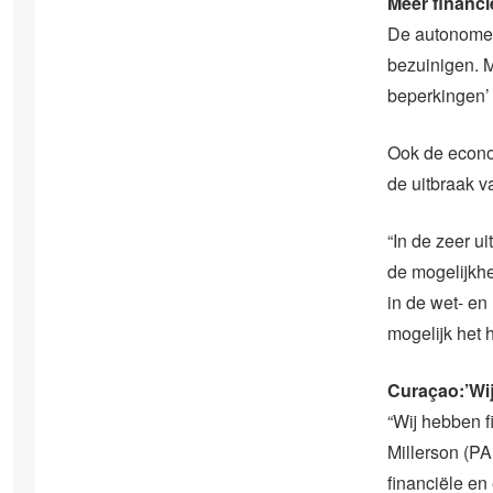
Meer financi
De autonome 
bezuinigen. 
beperkingen’
Ook de econom
de uitbraak v
“In de zeer u
de mogelijkhe
in de wet- en
mogelijk het h
Curaçao:’Wi
“Wij hebben f
Millerson (PA
financiële en