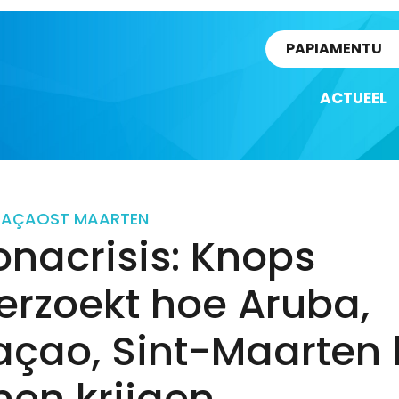
rtikel
PAPIAMENTU
ACTUEEL
RAÇAO
ST MAARTEN
nacrisis: Knops
erzoekt hoe Aruba,
açao, Sint-Maarten 
nen krijgen