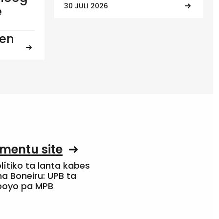
30 JULI 2026
e
ten
mentu site
olítiko ta lanta kabes
a Boneiru: UPB ta
apoyo pa MPB