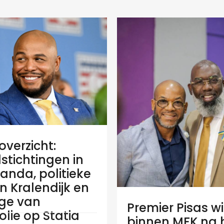
verzicht:
stichtingen in
anda, politieke
 in Kralendijk en
ge van
Premier Pisas wi
olie op Statia
binnen MFK na