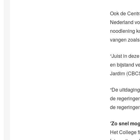
Ook de Centr
Nederland voo
noodlening ko
vangen zoals
“Juist in dez
en bijstand ve
Jardim (CBCS
“De uitdagin
de regeringe
de regeringen
‘Zo snel mog
Het College f