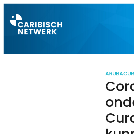
Direct naar a
ARUBA
CU
Coro
ond
Cur
kun