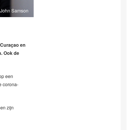
: John Samson
 Curaçao en
n. Ook de
op een
e corona-
en zijn