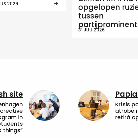
US 2026
opgelopen ruzi
tussen
partijprominen
31 JULI 2026
sh site
Papia
penhagen
Krísis p
 creative
atrobe n
ogram in
retirá 
students
 things”