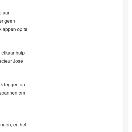
p aan
er geen
klappen op te
 elkaar hulp
recteur José
uk leggen op
inspannen om
anden, en het