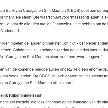
ale Bank van Curaçao en Sint-Maarten (CBCS) doet een oproe
r financiële steun. Die waarschuwt voor ‘massaontslagen’ als 
mt, omdat de eilanden niet de financiële ruimte hebben om de 
 Nederland.
e tijden moeten de landen binnen het Koninkrijk der Nederlanden
rlenen. Solidariteit is nu belangrijker dan ooit”, aldus interim-di
). “Curaçao en Sint-Maarten staan voor een zware opgave.”
gen van de komende periode zullen ongetwijfeld een enorme dr
n van beide landen. De CBCS zal zich daarom tot het uiterste 
 van Curaçao en Sint-Maarten bij te staan.”
elijk Rijksministerraad’
inancieel toezicht, die toezicht houdt op de financiën van de eil