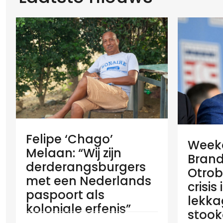
Felipe ‘Chago’
Weeko
Melaan: “Wij zijn
Brand
derderangsburgers
Otrob
met een Nederlands
crisis
paspoort als
lekka
koloniale erfenis”
stook