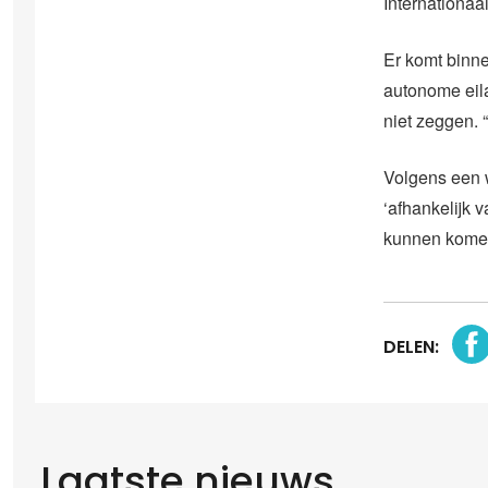
Internationaa
Er komt binne
autonome eil
niet zeggen. “
Volgens een w
‘afhankelijk 
kunnen kome
DELEN:
Laatste nieuws