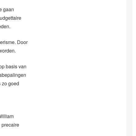
te gaan
udgettaire
eden.
oerisme. Door
 worden.
op basis van
ngsbepalingen
s zo goed
William
 precaire