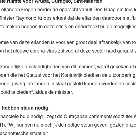
ële ruimte voor Aruba, Curaçao, Sint-Maarten
eilanden kregen eerder de opdracht vanuit Den Haag om fors 
Minister Raymond Knops erkent dat de eilanden daardoor met ‘b
 te maken hebben in deze crisis en onderzoekt nu de mogelijkh
ie van deze eilanden is voor een groot deel afhankelijk van t
an het nieuwe corona-virus zal vooral deze sector hard geraakt
itzonderlijke omstandigheden van dit moment, wordt gekeken of 
den die het Statuut voor het Koninkrijk biedt en de uitzonderi
 regelgeving, de landen in staat gesteld kunnen worden de crisi
oofd te bieden”, aldus de minister.
j hebben steun nodig’
inanciële hulp nodig”, zegt de Curaçaose parlementsvoorzitter 
R). “Wij kunnen nu moeilijk de nodige steun geven, gezien onze
 economische situatie.”