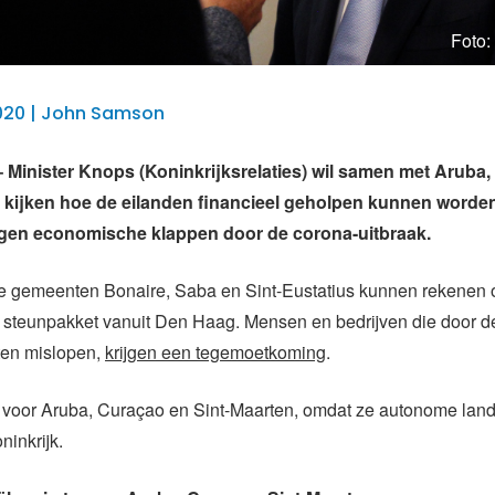
Foto
020 | John Samson
inister Knops (Koninkrijksrelaties) wil samen met Aruba,
 kijken hoe de eilanden financieel geholpen kunnen worde
ijgen economische klappen door de corona-uitbraak.
e gemeenten Bonaire, Saba en Sint-Eustatius kunnen rekenen 
steunpakket vanuit Den Haag. Mensen en bedrijven die door d
ten mislopen,
krijgen een tegemoetkoming
.
t voor Aruba, Curaçao en Sint-Maarten, omdat ze autonome land
ninkrijk.