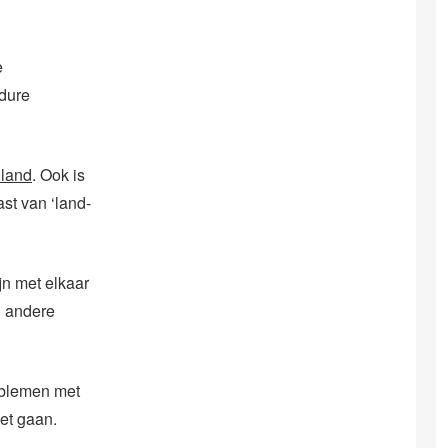
e
 dure
iland
. Ook is
st van ‘land-
jn met elkaar
n andere
roblemen met
et gaan.