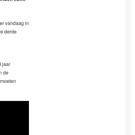
er vandaag in
re derde
 jaar
n de
k moeten