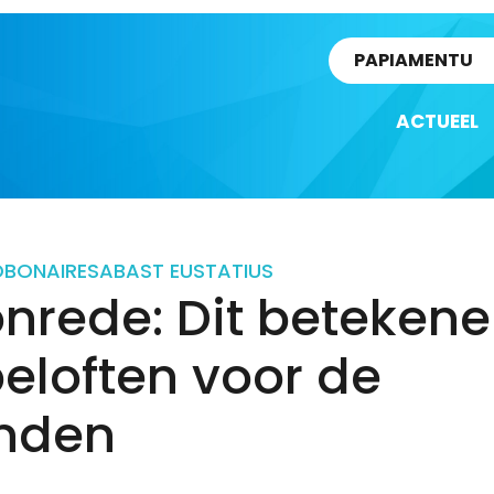
rtikel
PAPIAMENTU
ACTUEEL
D
BONAIRE
SABA
ST EUSTATIUS
nrede: Dit beteken
eloften voor de
anden