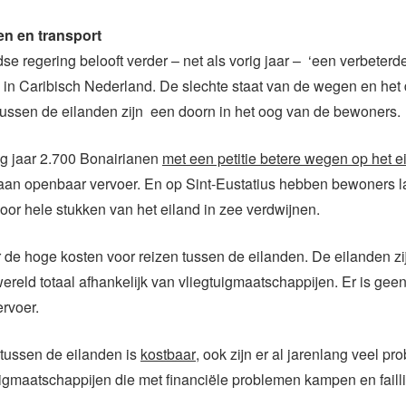
n en transport
e regering belooft verder – net als vorig jaar – ‘een verbeterd
r’ in Caribisch Nederland. De slechte staat van de wegen en het
tussen de eilanden zijn een doorn in het oog van de bewoners.
ig jaar 2.700 Bonairianen
met een petitie betere wegen op het e
 aan openbaar vervoer. En op Sint-Eustatius hebben bewoners la
oor hele stukken van het eiland in zee verdwijnen.
r de hoge kosten voor reizen tussen de eilanden. De eilanden zi
ereld totaal afhankelijk van vliegtuigmaatschappijen. Er is gee
rvoer.
tussen de eilanden is
kostbaar
, ook zijn er al jarenlang veel p
uigmaatschappijen die met financiële problemen kampen en failli