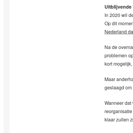
Uitblijvende
In 2020 wil d
Op dit moment
Nederland dat
Na de overna
problemen op 
kort mogelijk,
Maar anderhal
geslaagd om h
Wanneer dat w
reorganisatie
klaar zullen zi