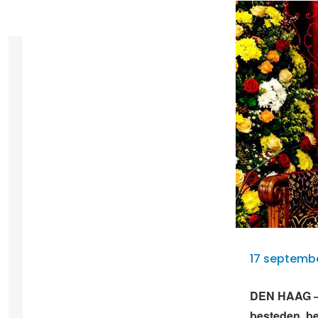
17 septembe
DEN HAAG – B
besteden, be