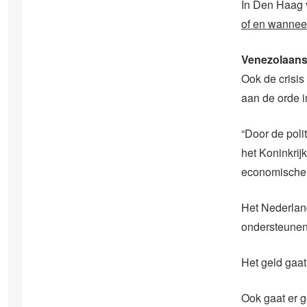
In Den Haag v
of en wannee
Venezolaanse
Ook de crisi
aan de orde i
“Door de poli
het Koninkrij
economische 
Het Nederland
ondersteunen
Het geld gaat
Ook gaat er g