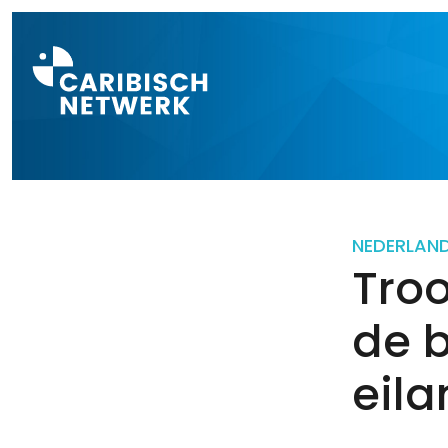
Direct naar a
NEDERLAN
Troo
de b
eil