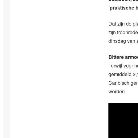
‘praktische 
Dat zijn de 
zijn troonred
dinsdag van 
Bittere arm
Terwijl voor 
gemiddeld 2,
Caribisch gem
worden.