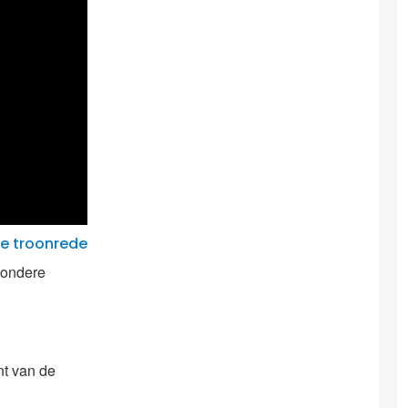
de troonrede
zondere
nt van de