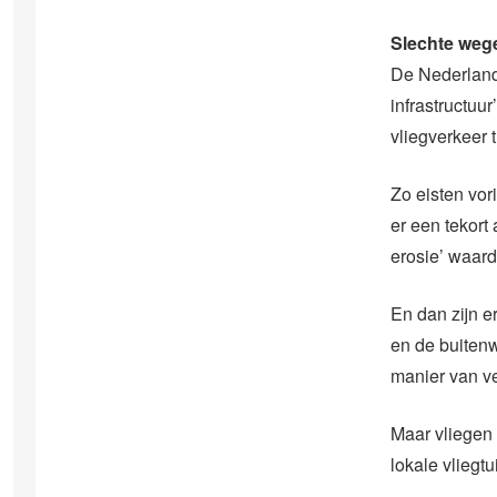
Slechte wege
De Nederlands
infrastructuu
vliegverkeer 
Zo eisten vor
er een tekort
erosie’ waard
En dan zijn e
en de buitenw
manier van ve
Maar vliegen 
lokale vliegt