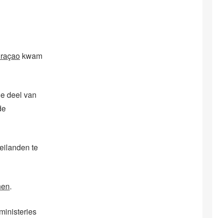
uraçao
kwam
he deel van
de
eilanden te
nen
.
ministeries