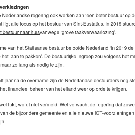
 verkiezingen
e Nederlandse regering ook werken aan ‘een beter bestuur op d
 ligt alle focus op het bestuur van Sint-Eustatius. In 2018 stuur
 bestuur naar huis
vanwege ‘grove taakverwaarlozing’.
me van het Statiaanse bestuur beloofde Nederland ‘in 2019 de 
het aan te pakken’. De bestuurlijke ingreep zou volgens het min
 maar zo lang als nodig te zijn’.
f jaar na de overname zijn de Nederlandse bestuurders nog ste
et financieel beheer van het eiland weer op orde te krijgen.
el lukt, wordt niet vermeld. Wel verwacht de regering dat zowe
 van de bijzondere gemeente en alle nieuwe ICT-voorzieningen
jn.