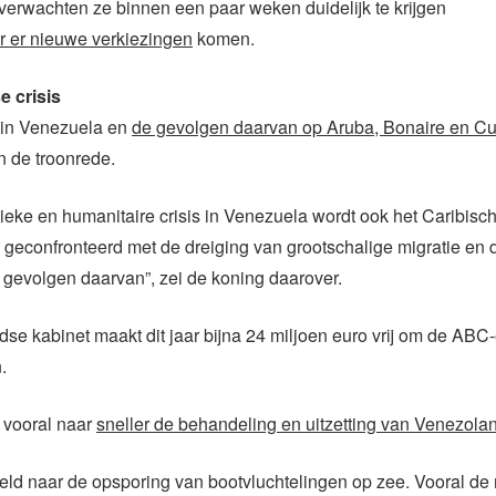
erwachten ze binnen een paar weken duidelijk te krijgen
r er nieuwe verkiezingen
komen.
 crisis
s in Venezuela en
de gevolgen daarvan op Aruba, Bonaire en C
n de troonrede.
tieke en humanitaire crisis in Venezuela wordt ook het Caribisc
k geconfronteerd met de dreiging van grootschalige migratie en 
gevolgen daarvan”, zei de koning daarover.
se kabinet maakt dit jaar bijna 24 miljoen euro vrij om de ABC-
.
 vooral naar
sneller de behandeling en uitzetting van Venezola
eld naar de opsporing van bootvluchtelingen op zee. Vooral de 