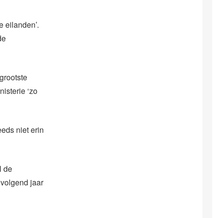
e eilanden’.
de
grootste
isterie ‘zo
eds niet erin
l de
 volgend jaar