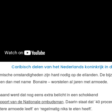
Caribisch delen van het Nederlands koninkrijk in 
mische omstandigheden zijn hard nodig op de eilanden. De bij
en dan met name Bonaire – worstelen al jaren met armoede.
aand werd dat nog eens extra belicht in een schokkend
pport van de Nationale ombudsman
. Daarin staat dat ’40 proce
tere armoede leeft’ en ‘regelmatig niks te eten heeft’.