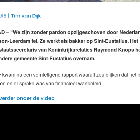
019 | Tim van Dijk
– “We zijn zonder pardon opzijgeschoven door Nederlan
on-Leerdam fel. Ze werkt als bakker op Sint-Eustatius. Het i
 staatssecretaris van Koninkrijksrelaties Raymond Knops
h
ondere gemeente Sint-Eustatius overnam.
e kwam na een vernietigend rapport waaruit zou blijken dat het 
en en er sprake was van financieel wanbeleid.
verder onder de video