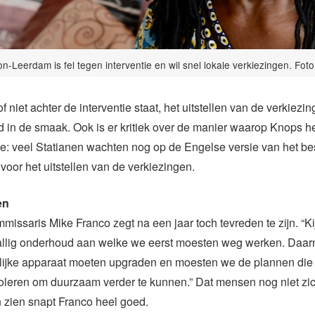
n-Leerdam is fel tegen interventie en wil snel lokale verkiezingen. Foto:
 niet achter de interventie staat, het uitstellen van de verkiezing
in de smaak. Ook is er kritiek over de manier waarop Knops h
: veel Statianen wachten nog op de Engelse versie van het bes
voor het uitstellen van de verkiezingen.
en
issaris Mike Franco zegt na een jaar toch tevreden te zijn. “Kij
tallig onderhoud aan welke we eerst moesten weg werken. Daa
lijke apparaat moeten upgraden en moesten we de plannen die 
oleren om duurzaam verder te kunnen.” Dat mensen nog niet zi
 zien snapt Franco heel goed.