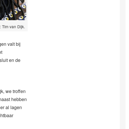
 Tim van Dijk.
en valt bij
et
luit en de
k, we troffen
rnaast hebben
er al lagen
chtbaar