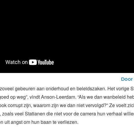
Door 
 zoveel gebeuren aan onderhoud en beleidszaken. Het vorige S
goed op weg”, vindt Anson-Leerdam. “Als we dan wanbeleid he
ook corrupt zijn, waarom zijn we dan niet vervolgd?” Ze voelt zi
, zoals veel Statianen die niet voor de camera hun verhaal will
 uit angst om hun baan te verliezen.