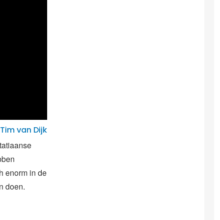
Tim van Dijk
tatiaanse
bben
ch enorm in de
en doen.