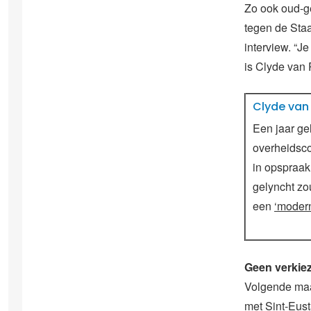
Zo ook oud-g
tegen de Staa
interview. “Je
is Clyde van 
Clyde van
Een jaar g
overheidsc
in opspraak 
gelyncht z
een
‘moder
Geen verkie
Volgende maa
met Sint-Eust