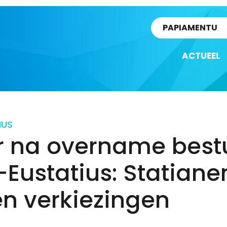
rtikel
PAPIAMENTU
ACTUEEL
IUS
r na overname best
-Eustatius: Statiane
en verkiezingen