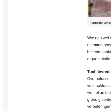
Lynnette Anso
Wie nou wel of
niemand goed 
bekendmaakte
argumentatie 
Toch tevred
Overheidscomm
veel achters
we het ambte
grondig contr
verbeteringen