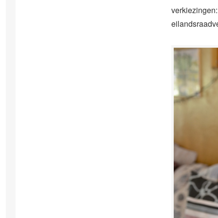
verkiezingen:
eilandsraadver