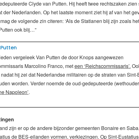
edeputeerde Clyde van Putten. Hij heeft twee rechtszaken zien
t der Nederlanden. Op het laatste moment ziet hij af van het g
 mag de volgende zin citeren: ‘Als de Statianen blij zijn zoals he
Putten ook blij…”
 Putten
eleden vergeleek Van Putten de door Knops aangewezen
ommissaris Marcolino Franco, met
een ‘Reichscommissaris’.
Ook
nadat hij zei dat Nederlandse militairen op de straten van Sint-
ouden worden. Verder noemde de oud-gedeputeerde (wethoude
ne Napoleon’
.
zingen
nd zijn er op de andere bijzonder gemeenten Bonaire en Saba
atius de BES-eilanden vormen, verkiezingen. Op Sint-Eustatius 