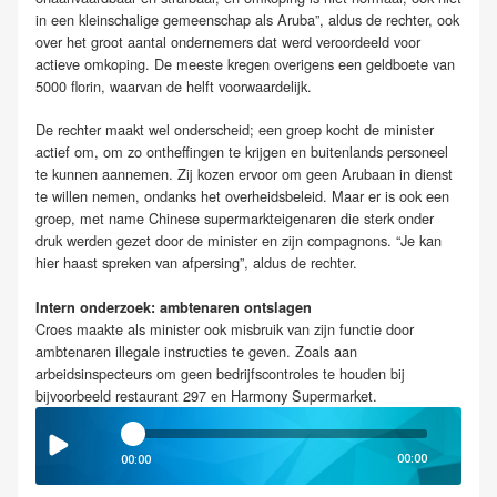
in een kleinschalige gemeenschap als Aruba”, aldus de rechter, ook
over het groot aantal ondernemers dat werd veroordeeld voor
actieve omkoping. De meeste kregen overigens een geldboete van
5000 florin, waarvan de helft voorwaardelijk.
De rechter maakt wel onderscheid; een groep kocht de minister
actief om, om zo ontheffingen te krijgen en buitenlands personeel
te kunnen aannemen. Zij kozen ervoor om geen Arubaan in dienst
te willen nemen, ondanks het overheidsbeleid. Maar er is ook een
groep, met name Chinese supermarkteigenaren die sterk onder
druk werden gezet door de minister en zijn compagnons. “Je kan
hier haast spreken van afpersing”, aldus de rechter.
Intern onderzoek: ambtenaren ontslagen
Croes maakte als minister ook misbruik van zijn functie door
ambtenaren illegale instructies te geven. Zoals aan
arbeidsinspecteurs om geen bedrijfscontroles te houden bij
bijvoorbeeld restaurant 297 en Harmony Supermarket.
00:00
00:00