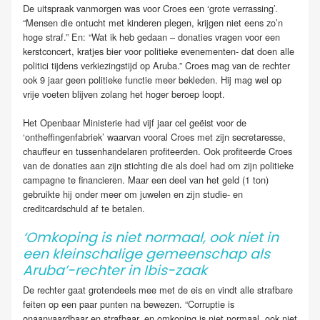
De uitspraak vanmorgen was voor Croes een ‘grote verrassing’.
“Mensen die ontucht met kinderen plegen, krijgen niet eens zo’n
hoge straf.” En: “Wat ik heb gedaan – donaties vragen voor een
kerstconcert, kratjes bier voor politieke evenementen- dat doen alle
politici tijdens verkiezingstijd op Aruba.” Croes mag van de rechter
ook 9 jaar geen politieke functie meer bekleden. Hij mag wel op
vrije voeten blijven zolang het hoger beroep loopt.
Het Openbaar Ministerie had vijf jaar cel geëist voor de
‘ontheffingenfabriek’ waarvan vooral Croes met zijn secretaresse,
chauffeur en tussenhandelaren profiteerden. Ook profiteerde Croes
van de donaties aan zijn stichting die als doel had om zijn politieke
campagne te financieren. Maar een deel van het geld (1 ton)
gebruikte hij onder meer om juwelen en zijn studie- en
creditcardschuld af te betalen.
‘Omkoping is niet normaal, ook niet in
een kleinschalige gemeenschap als
Aruba’-rechter in Ibis-zaak
De rechter gaat grotendeels mee met de eis en vindt alle strafbare
feiten op een paar punten na bewezen. “Corruptie is
onaanvaardbaar en strafbaar, en omkoping is niet normaal, ook niet