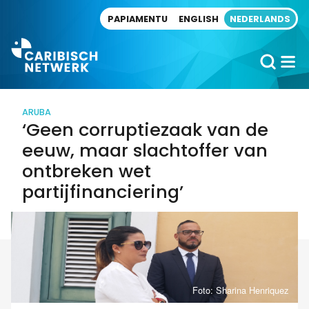
Direct naar artikel
PAPIAMENTU
ENGLISH
NEDERLANDS
ARUBA
‘Geen corruptiezaak van de
eeuw, maar slachtoffer van
ontbreken wet
partijfinanciering’
Foto: Sharina Henriquez