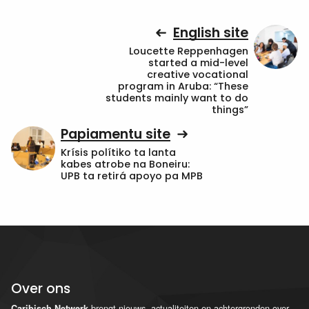
English site
Loucette Reppenhagen
started a mid-level
creative vocational
program in Aruba: “These
students mainly want to do
things”
Papiamentu site
Krísis polítiko ta lanta
kabes atrobe na Boneiru:
UPB ta retirá apoyo pa MPB
Over ons
brengt nieuws, actualiteiten en achtergronden over
Caribisch Netwerk