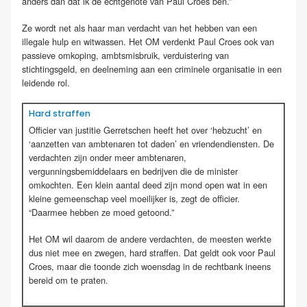
anders dan dat ik de echtgenote van Paul Croes ben.”
Ze wordt net als haar man verdacht van het hebben van een
illegale hulp en witwassen. Het OM verdenkt Paul Croes ook van
passieve omkoping, ambtsmisbruik, verduistering van
stichtingsgeld, en deelneming aan een criminele organisatie in een
leidende rol.
Hard straffen
Officier van justitie Gerretschen heeft het over ‘hebzucht’ en
‘aanzetten van ambtenaren tot daden’ en vriendendiensten. De
verdachten zijn onder meer ambtenaren,
vergunningsbemiddelaars en bedrijven die de minister
omkochten. Een klein aantal deed zijn mond open wat in een
kleine gemeenschap veel moeilijker is, zegt de officier.
“Daarmee hebben ze moed getoond.”
Het OM wil daarom de andere verdachten, de meesten werkte
dus niet mee en zwegen, hard straffen. Dat geldt ook voor Paul
Croes, maar die toonde zich woensdag in de rechtbank ineens
bereid om te praten.