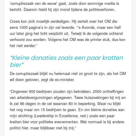
‘corruptiezaak van de eeuw’ gaat, zoals door sommige media is
bericht. Daarom hield hij zijn mond tijdens de politieverhoren.
Croes kon zich moeilijk verdedigen. Hij vertelt over het OM die
eens 1000 pagina’s in zijn cel leverde. “‘s Avonds, maar een half
uur later ging het licht verplicht uit. Terwijl ik de volgende ochtend
verhoord zou worden. Volgens het OM was de printer stuk, dus kon
het niet eerder.”
“Kleine donaties zoals een paar kratten
bier”
De corruptiezaak blijkt nu helemaal niet zo groot te zijn, als het OM
wil doen geloven, zegt de ex-minister.
“Ongeveer 900 bedrijven zouden zijn betrokken, 2000 ontheffingen
van arbeidsvergunningen afgegeven. Twee huiszoekingen bij mij en
ik zat 86 dagen in de cel waarvan 80 in beperking. Maar nu blijkt
het nog maar om 15 bedrijven te gaan. En om kleine donaties aan
mijn stichting (Leadership in Excellence, red.) zoals een paar
kratten bier voor politieke evenementen. Wat normaal is bij andere
politici hier, maar blijkbaar niet bij mij.”