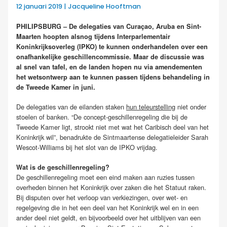
12 januari 2019 | Jacqueline Hooftman
PHILIPSBURG – De delegaties van Curaçao, Aruba en Sint-
Maarten hoopten alsnog tijdens Interparlementair
Koninkrijksoverleg (IPKO) te kunnen onderhandelen over een
onafhankelijke geschillencommissie. Maar de discussie was
al snel van tafel, en de landen hopen nu via amendementen
het wetsontwerp aan te kunnen passen tijdens behandeling in
de Tweede Kamer in juni.
De delegaties van de eilanden staken
hun teleurstelling
niet onder
stoelen of banken. “De concept-geschillenregeling die bij de
Tweede Kamer ligt, strookt niet met wat het Caribisch deel van het
Koninkrijk wil”, benadrukte de Sintmaartense delegatieleider Sarah
Wescot-Williams bij het slot van de IPKO vrijdag.
Wat is de geschillenregeling?
De geschillenregeling moet een eind maken aan ruzies tussen
overheden binnen het Koninkrijk over zaken die het Statuut raken.
Bij disputen over het verloop van verkiezingen, over wet- en
regelgeving die in het een deel van het Koninkrijk wel en in een
ander deel niet geldt, en bijvoorbeeld over het uitblijven van een