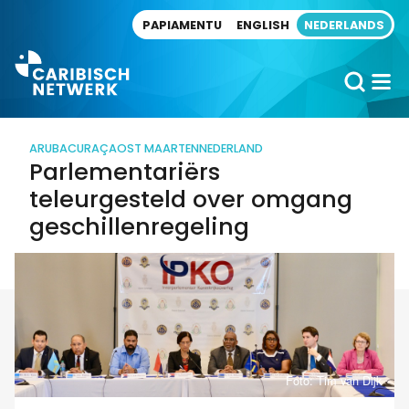
Direct naar artikel
PAPIAMENTU
ENGLISH
NEDERLANDS
ARUBA
CURAÇAO
ST MAARTEN
NEDERLAND
Parlementariërs
teleurgesteld over omgang
geschillenregeling
Foto: Tim van Dijk