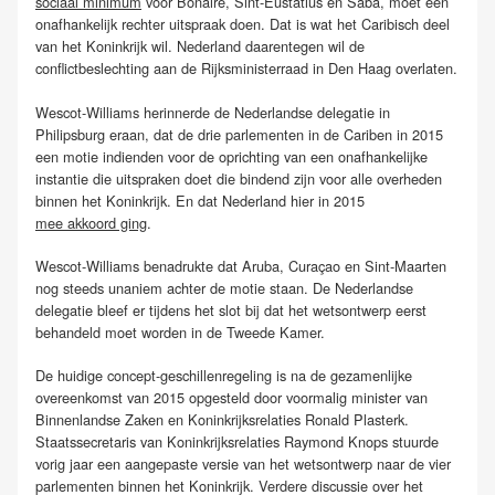
sociaal minimum
voor Bonaire, Sint-Eustatius en Saba, moet een
onafhankelijk rechter uitspraak doen. Dat is wat het Caribisch deel
van het Koninkrijk wil. Nederland daarentegen wil de
conflictbeslechting aan de Rijksministerraad in Den Haag overlaten.
Wescot-Williams herinnerde de Nederlandse delegatie in
Philipsburg eraan, dat de drie parlementen in de Cariben in 2015
een motie indienden voor de oprichting van een onafhankelijke
instantie die uitspraken doet die bindend zijn voor alle overheden
binnen het Koninkrijk. En dat Nederland hier in 2015
mee akkoord ging
.
Wescot-Williams benadrukte dat Aruba, Curaçao en Sint-Maarten
nog steeds unaniem achter de motie staan. De Nederlandse
delegatie bleef er tijdens het slot bij dat het wetsontwerp eerst
behandeld moet worden in de Tweede Kamer.
De huidige concept-geschillenregeling is na de gezamenlijke
overeenkomst van 2015 opgesteld door voormalig minister van
Binnenlandse Zaken en Koninkrijksrelaties Ronald Plasterk.
Staatssecretaris van Koninkrijksrelaties Raymond Knops stuurde
vorig jaar een aangepaste versie van het wetsontwerp naar de vier
parlementen binnen het Koninkrijk. Verdere discussie over het