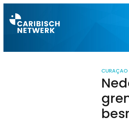
Direct naar a
CURAÇAO
Nede
gre
bes