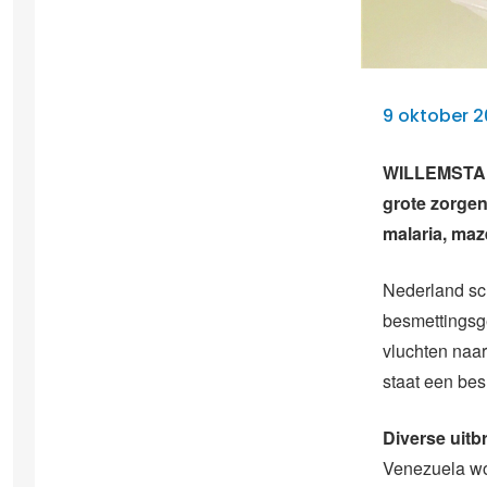
9 oktober 2
WILLEMSTAD 
grote zorgen
malaria, maz
Nederland sch
besmettingsge
vluchten naa
staat een be
Diverse uitb
Venezuela word