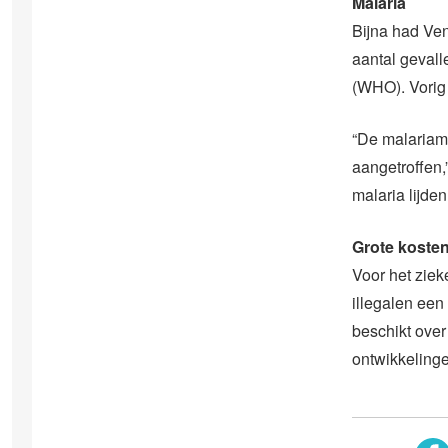
Malaria
Bijna had Ven
aantal geval
(WHO). Vorig 
“De malariamu
aangetroffen,
malaria lijden
Grote koste
Voor het zie
illegalen ee
beschikt over
ontwikkelinge