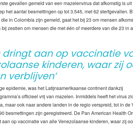
ste gevallen gemeld van een mazelenvirus dat afkomstig is uit 
liep het aantal besmettingen op tot 3.545, met 62 sterfgevallen. Bi
die in Colombia zijn gemeld, gaat het bij 23 om mensen afkomst
bij zestien om mensen die met één of meerdere van die 23 in a
 dringt aan op vaccinatie va
olaanse kinderen, waar zij o
 verblijven’
ge epidemie, was het Latijnsamerikaanse continent dankzij
gramma’s officieel vrij van mazelen. Inmiddels heeft het virus zi
, maar ook naar andere landen in de regio verspreid, tot in de
90 besmettingen zijn geregistreerd. De Pan American Health Or
 aan op vaccinatie van alle Venezolaanse kinderen, waar zij 