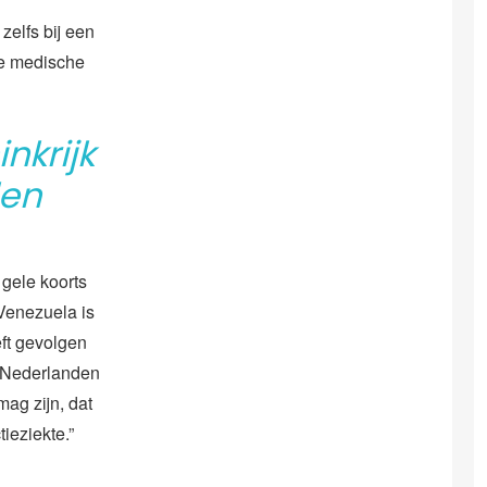
zelfs bij een
ke medische
nkrijk
len
 gele koorts
 Venezuela is
eft gevolgen
r Nederlanden
ag zijn, dat
ieziekte.”