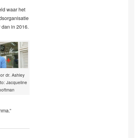
eld waar het
dsorganisatie
 dan in 2016.
or dr. Ashley
oto: Jacqueline
ooftman
mma.”