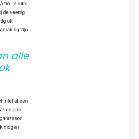
Azië. In ruim
j de veertig
ig uit
anraking zijn
n alle
ok
ch niet alleen
 Verenigde
ganization
ook mogen