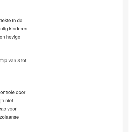
ziekte in de
ntig kinderen
een hevige
tijd van 3 tot
ontrole door
jn niet
çao voor
ezolaanse