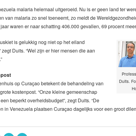
ezuela malaria helemaal uitgeroeid. Nu is er geen land ter wer
len van malaria zo snel toeneemt, zo meldt de Wereldgezondhei
jaar waren er naar schatting 406.000 gevallen, 69 procent meer
skiet is gelukkig nog niet op het eiland
” zegt Duits. “Wel zijn er hier mensen die aan
.”
Profess
npost
Duits. F
kenhuis op Curaçao betekent de behandeling van
H
n grote kostenpost. “Onze kleine gemeenschap
 een beperkt overheidsbudget”, zegt Duits. “De
n in Venezuela plaatsen Curaçao dagelijks voor een groot dile