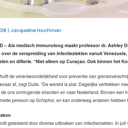
Fot
018 | Jacqueline Hooftman
– Als medisch immunoloog maakt professor dr. Ashley Du
 over de verspreiding van infectieziekten vanuit Venezuela,
elen en difterie. “Niet alleen op Curaçao. Ook binnen het Kon
uift de verantwoordelijkheid voor preventie van grensoverschr
vaar af, zegt Duits. “De wereld is plat. Dagelijks vertrekken m
r de ons omringende eilanden en naar Nederland. Binnen een h
smette persoon op Schiphol, en kan onderweg anderen hebben 
raken
t geteisterd door diverse uitbraken van infectieziekten. In juli 