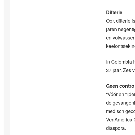
Difterie
Ook difterie i
jaren negenti
en volwassene
keelontstekin
In Colombia is
37 jaar. Zes 
Geen contro
“Vóór en tijd
de gevangenis
medisch gecon
VenAmerica Ce
diaspora.