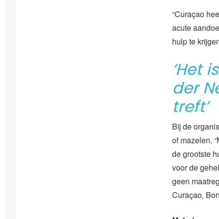
“Curaçao heef
acute aandoen
hulp te krijgen
‘Het i
der N
treft’
Bij de organi
of mazelen. “
de grootste h
voor de gehel
geen maatrege
Curaçao, Bona