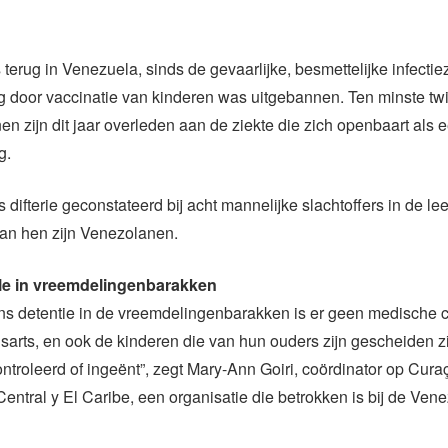
s terug in Venezuela, sinds de gevaarlijke, besmettelijke infectie
g door vaccinatie van kinderen was uitgebannen. Ten minste twi
n zijn dit jaar overleden aan de ziekte die zich openbaart als 
g.
 difterie geconstateerd bij acht mannelijke slachtoffers in de leef
van hen zijn Venezolanen.
le in vreemdelingenbarakken
ens detentie in de vreemdelingenbarakken is er geen medische c
arts, en ook de kinderen die van hun ouders zijn gescheiden zi
troleerd of ingeënt”, zegt Mary-Ann Goiri, coördinator op Cura
ntral y El Caribe, een organisatie die betrokken is bij de Ven