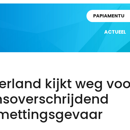
rtikel
PAPIAMENTU
ACTUEEL
rland kijkt weg voo
nsoverschrijdend
mettingsgevaar