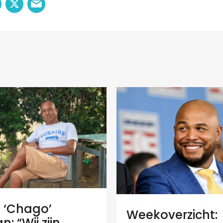
e ‘Chago’
Weekoverzicht:
: “Wij zijn