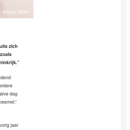
o: Bobby Spier
its zich
 zoals
inkrijk.”
ijdend
eerdere
alve dag
besmet.”
vorig jaar