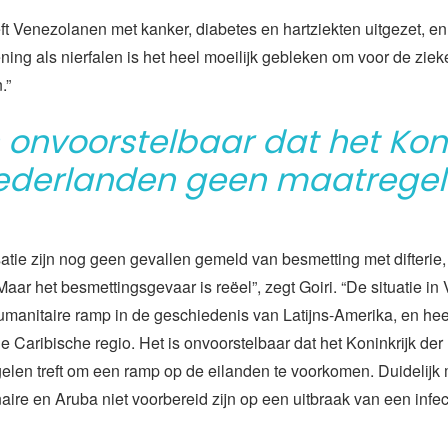
t Venezolanen met kanker, diabetes en hartziekten uitgezet, en 
ing als nierfalen is het heel moeilijk gebleken om voor de zie
.”
s onvoorstelbaar dat het Koni
ederlanden geen maatrege
satie zijn nog geen gevallen gemeld van besmetting met difterie,
Maar het besmettingsgevaar is reëel”, zegt Goiri. “De situatie in
umanitaire ramp in de geschiedenis van Latijns-Amerika, en he
e Caribische regio. Het is onvoorstelbaar dat het Koninkrijk de
len treft om een ramp op de eilanden te voorkomen. Duidelijk m
ire en Aruba niet voorbereid zijn op een uitbraak van een infect