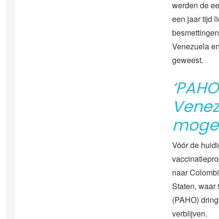
werden de eer
een jaar tijd 
besmettingen 
Venezuela en 
geweest.
‘PAHO
Venez
mogen
Vóór de huidi
vaccinatiepro
naar Colombia
Staten, waar 
(PAHO) dringt
verblijven.