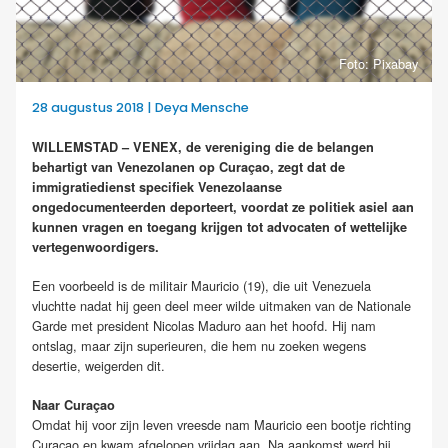
Foto: Pixabay
28 augustus 2018 | Deya Mensche
WILLEMSTAD – VENEX, de vereniging die de belangen
behartigt van Venezolanen op Curaçao, zegt dat de
immigratiedienst specifiek Venezolaanse
ongedocumenteerden deporteert, voordat ze politiek asiel aan
kunnen vragen en toegang krijgen tot advocaten of wettelijke
vertegenwoordigers.
Een voorbeeld is de militair Mauricio (19), die uit Venezuela
vluchtte nadat hij geen deel meer wilde uitmaken van de Nationale
Garde met president Nicolas Maduro aan het hoofd. Hij nam
ontslag, maar zijn superieuren, die hem nu zoeken wegens
desertie, weigerden dit.
Naar Curaçao
Omdat hij voor zijn leven vreesde nam Mauricio een bootje richting
Curaçao en kwam afgelopen vrijdag aan. Na aankomst werd hij