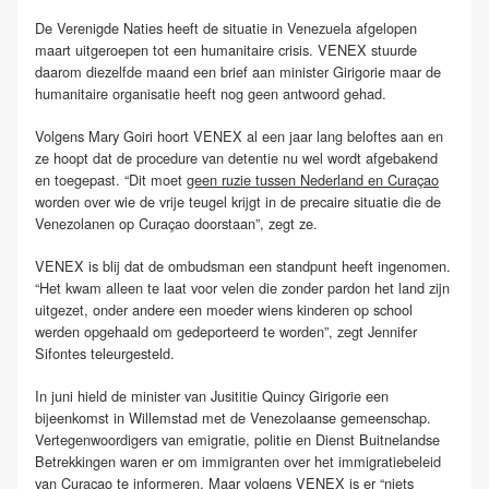
De Verenigde Naties heeft de situatie in Venezuela afgelopen
maart uitgeroepen tot een humanitaire crisis. VENEX stuurde
daarom diezelfde maand een brief aan minister Girigorie maar de
humanitaire organisatie heeft nog geen antwoord gehad.
Volgens Mary Goiri hoort VENEX al een jaar lang beloftes aan en
ze hoopt dat de procedure van detentie nu wel wordt afgebakend
en toegepast. “Dit moet
geen ruzie tussen Nederland en Curaçao
worden over wie de vrije teugel krijgt in de precaire situatie die de
Venezolanen op Curaçao doorstaan”, zegt ze.
VENEX is blij dat de ombudsman een standpunt heeft ingenomen.
“Het kwam alleen te laat voor velen die zonder pardon het land zijn
uitgezet, onder andere een moeder wiens kinderen op school
werden opgehaald om gedeporteerd te worden”, zegt Jennifer
Sifontes teleurgesteld.
In juni hield de minister van Jusititie Quincy Girigorie een
bijeenkomst in Willemstad met de Venezolaanse gemeenschap.
Vertegenwoordigers van emigratie, politie en Dienst Buitnelandse
Betrekkingen waren er om immigranten over het immigratiebeleid
van Curaçao te informeren. Maar volgens VENEX is er “niets